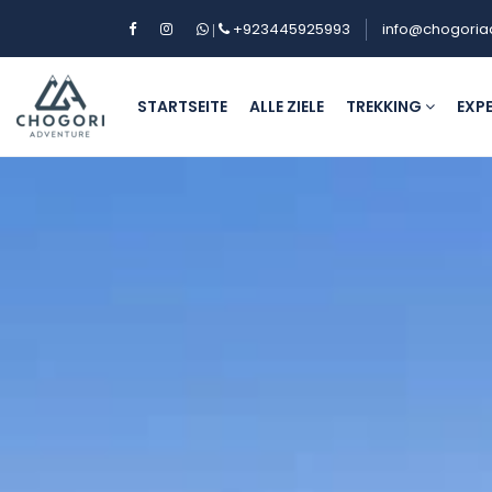
+923445925993
info@chogoria
|
STARTSEITE
ALLE ZIELE
TREKKING
EXP