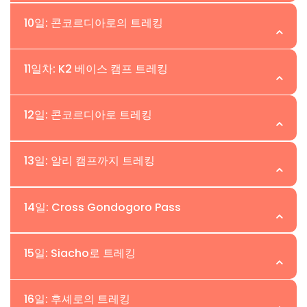
4~5시간의 트레킹 후, Liligo에서 점심을 먹고 Khoburse 캠
이른 시작과 아침 식사 후, 거친 Baltoro Glacier의
위치:Goro II | 고도:4,300m
프에 도착합니다. 이 캠프는 Baltoro Glacier의 오른쪽 가장
10일: 콘코르디아로의 트레킹
Urdukas Camp로의 트레킹은 Trango, Uli Biaho,
자리에 위치해 있어 그림 같은 하룻밤을 제공합니다.
Cathedrals를 포함한 화강암 첨탑의 숨막히는 경관을 제공
발토로 빙하의 한가운데에서 참가자들은 거친 모레인 사이
위치:Concordia | 고도:4,700m
합니다. Baktoro 트레킹의 빙하 캠프 이전의 마지막 캠프인
11일차: K2 베이스 캠프 트레킹
를 하이킹하며 오른쪽에는 Masherbrum, 왼쪽에는
이곳은 비할 데 없는 경치를 제공합니다.
Muztagh가 있습니다. 3-4시간의 하이킹 후, Goro 1에서
참으로 놀라운 날 K2 Base Camp 트레킹에서 참가자들은
위치: K2 베이스 캠프 | 고도: 5,100m
점심을 먹고 다시 3-4시간을 걸어 Goro 2에 도착합니다.
12일: 콘코르디아로 트레킹
숨막히는 경치를 가로질러 "산의 신들의 왕좌"인
이곳은 바람이 세고 추운 캠프사이트로 주변 봉우리들의 매
Concordia에 도달합니다. 장엄한 봉우리들로 둘러싸인 이
유연한 일정으로, 트레커들은 K2를 가까이 탐험하거나,
혹적인 전망을 제공합니다.
위치:Concordia | 고도:4,700m
캠프장은 드물고 차가운 황야의 경험을 제공합니다.
13일: 알리 캠프까지 트레킹
Gilkey Memorial을 방문하거나, Broad Peak Base Camp
까지 하이킹하거나, 단순히 Concordia의 360도 산 전망을
참가자들은 K2 Base Camp에서 Concordia로 돌아가는
위치:Ali Camp | 고도:5,000m
즐길 수 있습니다. 하루는 다양한 선택으로 펼쳐지며, 야영
14일: Cross Gondogoro Pass
여정을 시작하며, 카라코람 산맥의 숨막히는 풍경을 따라 발
을 위해 Concordia로 돌아옵니다.
자취를 되짚습니다. 이 경로는 Concordia를 둘러싼 장엄한
Ali Camp를 통해 upper Baltoro Glacier를 가는 것은
위치:Khuspang Camp | 고도:4,700m
봉우리들의 익숙하면서도 경외감을 주는 시각을 제공합니
15일: Siacho로 트레킹
Mitre peak를 넘고 Vigne Glacier를 가로지르는 것을 포함
다.
합니다. 작은 크레바스 때문에 주의가 권장되며,
중요한 Gondogoro la 트레킹의 날에 참가자들은 바위 낙
위치:Saicho | 고도:3,350m
Concordia에서 5~6시간의 트레킹이 필요합니다.
16일: 후셰로의 트레킹
하 위험을 줄이기 위해 해가 뜨기 전에 고개를 넘어야 합니