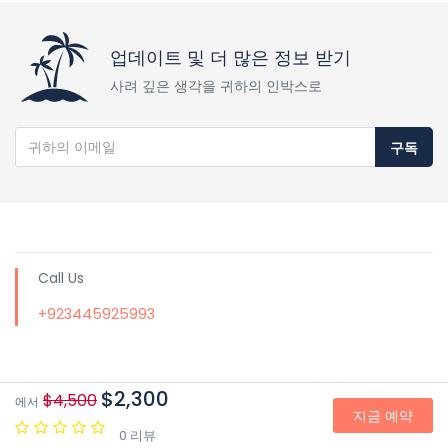
업데이트 및 더 많은 정보 받기
사려 깊은 생각을 귀하의 인박스로
구독
Call Us
+923445925993
$2,300
$4,500
에서
Email for Us
지금 예약
0 리뷰
info@chogoriadventure.com