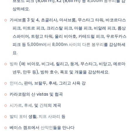
브로드 피크 (8,051 m), K2 (8,611 m) 등
8,000m 봉우리
를 감
상하세요.
가셔브룸 3 및 4, 초골리사, 마셔브룸, 무스타그 타워, 바코르다스
피크, 미트르 피크, 크리스탈 피크, 마블 피크, 비알레 피크, 롭상
스파이어, 트랑고 타워, 울리 비아호, 카테드럴 피크, 우르두카스
피크 등
5,000m에서 8,000m 사이의 다른 봉우리
를 감상하세
요.
빙하
(예: 비아포, 비그네, 릴리고, 둥게, 무스타그, 비앙고, 예르마
넨두, 만두 등), 빙하 호수, 폭포 및 개울을 감상하세요.
인더스
, 판마, 브랄두, 후셰, 그리고 샤욕 강
카라코람의 산 vistas 및 협곡
시가르, 후셰,
및
간체
의 계곡
발티 포터
생활,
지프 사파리
등
베이스 캠프에서
산악인
들을 만나다