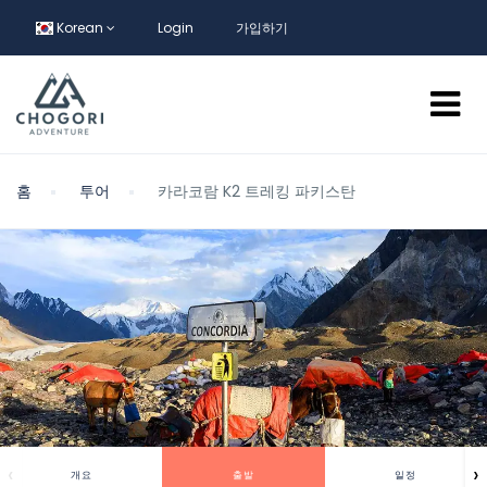
Korean
Login
가입하기
홈
투어
카라코람 K2 트레킹 파키스탄
‹
›
개요
출발
일정