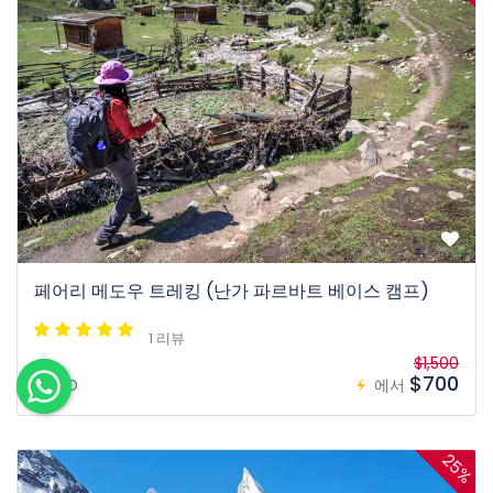
페어리 메도우 트레킹 (난가 파르바트 베이스 캠프)
1 리뷰
$1,500
$700
7D
에서
25%