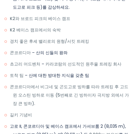
도고로 피크 등)를 감상하세요.
K2와 브로드 피크의 베이스 캠프
K2 베이스 캠프에서의 숙박
경치 좋은 후셰 밸리로의 원형/서킷 트레킹
콘코르디아
– 산의 신들의 왕좌
초고리 어드벤처
–
카라코람의 선도적인 원주율 트레킹 회사
토착 팀
– 산에 대한 방대한 지식을 갖춘 팀
콘코르디아에서 비그네 및 곤도고로 빙하를 따라 트레킹 후
고드
윈 오스틴 빙하
로 이동 (5번째로 긴 빙하이자 극지방 외에서 가
장 큰 빙하).
길키 기념비
고로 II, 콘코르디아 및 베이스 캠프에서 가셔브룸 2 (8,035 m),