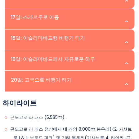
다. 이른 시작과 로프 지원 후, Gondogoro la까지의 3-5시
참가자들은 마셔브룸을 만나는 곤도고로 빙하에서 달창파
위치: Hushe | 고도: 3,000m
간 오르는 길은 멋진 파노라마 전망을 제공하며, Khuspang
17일: 스카르두로 이동
까지 1시간 동안 트레킹합니다. 점심 후, 5-6시간의 트레킹
Camp로 조심스럽게 하산합니다.
이 곤도고로 목초지를 지나 재개되어, 세이초 캠프에 도착하
우리는 이른 아침에 트레킹을 하고 하우셰 마을에 도착하여
위치:Skardu | 고도:2,230m
며 세탁과 샤워를 위한 개선된 날씨 조건을 갖추게 됩니다.
18일: 이슬라마바드행 비행기 타기
하룻밤을 묵습니다.
우리는 참가자들을 Hushe에서 Skardu 시로 이동시키는 지
위치:Islamabad | 고도:540m
19일: 이슬라마바드에서 자유로운 하루
프를 통해 우리의 여행을 마무리할 것입니다.
트레킹은 PIA를 통해 이슬라마바드로 돌아가는 비행기로 마
위치:Islamabad | 고도:540m
20일: 고국으로 비행기 타기
무리되며, 카라코람 산맥을 통한 모험적인 여정이 끝납니다.
참가자들은 아름다운 풍경과 도전적인 트레일의 기억을 안
이스라마바드에서의 여가 일은 참가자들이 도시의 명소를
위치: | 고도:
고 수도로 돌아옵니다.
하이라이트
탐험할 수 있게 해줍니다. 또한, 비행기 취소 시 스카르두에
서 도로로 이동하는 비상 대기일로도 활용됩니다.
이른 아침에 우리는 당신을 Islamabad International
곤도고로 라 패스
(5,585m).
Airport에서 배웅할 것입니다.
곤도고로 라 패스 정상에서 네 개의 8,000m 봉우리(K2, 가셔브
룸 I & II, 브로드 피크) 및 기타 봉우리(가셔브룸 4, 라이라, 곤