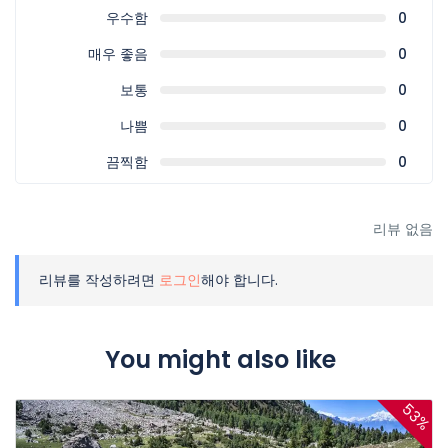
우수함
0
매우 좋음
0
보통
0
나쁨
0
끔찍함
0
리뷰 없음
리뷰를 작성하려면
로그인
해야 합니다.
You might also like
53%