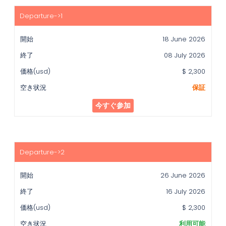
開
始
18 June 2026
終
了
08 July 2026
価
$ 2,300
格
(usd)
保証
空
今すぐ参加
き
状
況
26 June 2026
16 July 2026
$ 2,300
利用可能