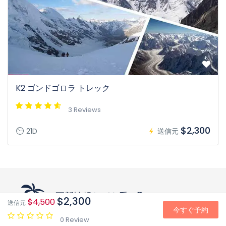
K2 ゴンドゴロラ トレック
3 Reviews
$2,300
21D
送信元
更新情報などを受け取る
$2,300
$4,500
送信元
今すぐ予約
あなたの受信箱に思慮深い考えを
0 Review