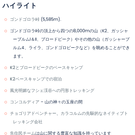
場所: | 高度:
を持って首都に戻ります。
ハイライト
探索することを可能にします。さらに、フライトキャンセ
ルの場合に備えて、スカルドからの道路旅行のための予備
早朝にあなたをイスラマバード国際空港で見送ります。
ゴンドゴロラ峠
(5,585m).
日としても機能します。
ゴンドゴロラ峠の頂上から四つの8,000mの山（K2、ガッシャ
ーブルムI＆II、ブロードピーク）やその他の山（ガッシャーブ
ルム4、ライラ、ゴンドゴロピークなど）を眺めることができ
ます。
K2とブロードピークのベースキャンプ
K2ベースキャンプでの宿泊
風光明媚なフシェ渓谷への円形トレッキング
コンコルディア
– 山の神々の玉座の間
チョゴリアドベンチャー
、
カラコルムの先駆的なネイティブト
レッキング会社
先住民チーム
は山に関する豊富な知識を持っています