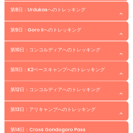
Korofonキャンプに到着します。Mongronキャンプに向
パジュキャンプへのトレッキングは、驚くべき山の景色が
場所:Khoburse | 高度:3,800m
かって進むと、Baltoro K2トレッキングで最初に見えるピ
第8日：Urdukasへのトレッキング
広がり、素晴らしいカラコルムの風景を通る挑戦的であり
ークであるBakhordasピークを楽しむことができます。
ながら報われる旅を提供します。トレイルはこの地域の自
65kmのBaltoro Glacierに出発し、トレッキングは
場所:Urdukas | 高度:4,000m
然の美しさを示し、冒険者にとって忘れられない体験とな
第9日：Goro IIへのトレッキング
Trango Towers、Uli Baiho、Paju Peakの素晴らしい景色
ります。
を明らかにします。4〜5時間のトレッキングの後、Liligo
早朝の出発と朝食の後、ウルドゥカスキャンプへのトレッ
場所:Goro II | 高度:4,300m
でのランチの後、Baltoro Glacierの右端に位置する
第10日：コンコルディアへのトレッキング
キングは、トランゴ、ウリビアホ、カテドラルを含む花崗
Khoburseキャンプに到着し、絵のような一泊の停留所を
岩の尖塔の息をのむような景色を提供します。バクトロー
バルトロ氷河の真ん中で、参加者は荒れたモレーンの中を
提供します。
場所:Concordia | 高度:4,700m
トレックの氷河キャンプの前の最後のキャンプとして、比
第11日：K2ベースキャンプへのトレッキング
トレッキングし、右にMasherbrum、左にMuztaghがあ
類のない風景を提供します。
ります。3-4時間のトレッキングの後、Goro 1でのランチ
K2ベースキャンプトレッキングの素晴らしい日、参加者は
場所：K2ベースキャンプ | 高度：5,100m
の後、さらに3-4時間かけてGoro 2に向かいます。そこは
第12日：コンコルディアへのトレッキング
息をのむような風景を横断し、コンコルディアに到達しま
風が強く寒いキャンプ地で、周囲の山々の魅力的な景色を
す。「山の神々の玉座の間」として知られています。壮大
柔軟なスケジュールで、トレッカーはK2を間近で探検した
提供します。
場所:Concordia | 高度:4,700m
な山々に囲まれたキャンプサイトは、稀で寒い自然の体験
第13日：アリキャンプへのトレッキング
り、Gilkey Memorialを訪れたり、Broad Peak Base
です。
Campまでハイキングしたり、単にConcordiaの360度の
参加者はK2 Base CampからConcordiaに戻り、
場所：Ali Camp | 高度：5,000m
山の景色を楽しんだりすることができます。日々は多様な
第14日：Cross Gondogoro Pass
Karakoram Rangeの息をのむような風景を通りながら足