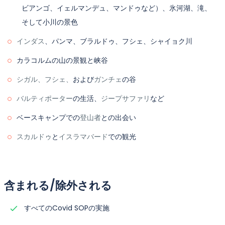
ビアンゴ、イェルマンデュ、マンドゥなど）、氷河湖、滝、
そして小川の景色
インダス
、パンマ、ブラルドゥ、フシェ、シャイョク川
カラコルムの山の景観と峡谷
シガル、フシェ、
および
ガンチェ
の谷
バルティポーター
の生活、
ジープサファリ
など
ベースキャンプでの
登山者
との出会い
スカルドゥ
と
イスラマバード
での観光
含まれる/除外される
すべてのCovid SOPの実施