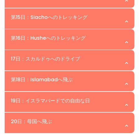
選択肢で展開し、夜はConcordiaに戻ってキャンプをしま
跡をたどります。このルートは、Concordiaを囲む壮大な
アリ・キャンプは上部バルトロ氷河を経由し、ミトレ峰を
す。
場所：Khuspang Camp | 高度：4,700m
山々の印象的でありながら親しみのある視点を提供しま
第15日：Siachoへのトレッキング
越え、ヴィーニュ氷河を横断します。小さなクレバスがあ
す。
るため、推奨される注意が必要です。コンコルディアから
重要なゴンドゴロラトレッキングの日、参加者は岩崩れの
場所:Saicho | 高度:3,350m
のトレッキングは5〜6時間です。
第16日：Husheへのトレッキング
リスクを軽減するために日の出前にパスを越えなければな
りません。早朝の出発とロープのサポートの後、ゴンドゴ
参加者は、マシャブルムに出会いながら、ゴンドゴロ氷河
場所: Hushe | 高度: 3,000m
ロラへの3-5時間の登りは素晴らしいパノラマビューを提
17日：スカルドゥへのドライブ
を1時間トレッキングしてダルチャンパに到達します。昼食
供し、その後、慎重にクシュパンキャンプへの下りがあり
後、5〜6時間のトレッキングがゴンドゴロの牧草地を通っ
私たちは早朝にトレッキングをし、Hushe村に到着して宿
ます。
場所:Skardu | 高度:2,230m
て再開され、天候が改善されて洗濯やシャワーができるサ
第18日：Islamabadへ飛ぶ
泊します。
イチョキャンプに到達します。
私たちはトレッキングを終え、ジープが参加者をHusheか
場所：Islamabad | 高度：540m
19日：イスラマバードでの自由な日
らSkardu市に輸送します。
トレッキングはPIAを利用してイスラマバードへのフライ
場所:イスラマバード | 高度:540m
20日：母国へ飛ぶ
トで締めくくられ、カラコルム山脈を通る冒険の旅が終わ
ります。参加者は美しい風景と挑戦的なトレイルの思い出
イスラマバードでのレジャー日は、参加者が市内の魅力を