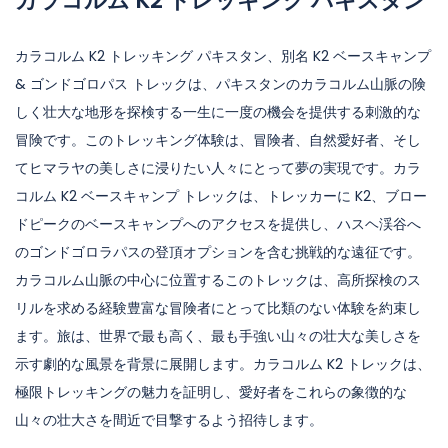
カラコルム K2 トレッキング パキスタン
カラコルム K2 トレッキング パキスタン、別名 K2 ベースキャンプ
& ゴンドゴロパス トレックは、パキスタンのカラコルム山脈の険
しく壮大な地形を探検する一生に一度の機会を提供する刺激的な
冒険です。このトレッキング体験は、冒険者、自然愛好者、そし
てヒマラヤの美しさに浸りたい人々にとって夢の実現です。カラ
コルム K2 ベースキャンプ トレックは、トレッカーに K2、ブロー
ドピークのベースキャンプへのアクセスを提供し、ハスヘ渓谷へ
のゴンドゴロラパスの登頂オプションを含む挑戦的な遠征です。
カラコルム山脈の中心に位置するこのトレックは、高所探検のス
リルを求める経験豊富な冒険者にとって比類のない体験を約束し
ます。旅は、世界で最も高く、最も手強い山々の壮大な美しさを
示す劇的な風景を背景に展開します。カラコルム K2 トレックは、
極限トレッキングの魅力を証明し、愛好者をこれらの象徴的な
山々の壮大さを間近で目撃するよう招待します。