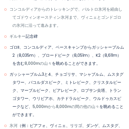
コンコルディアからのトレッキングで、バルトロ氷河を経由し
て
ゴドウィンオースティン氷河
まで、
ヴィニェ
と
ゴンドゴロ
の氷河に沿って進みます。
ギルキー
記念碑
ゴロII、コンコルディア、ベースキャンプからガッシャーブルム
2（8,035m）、ブロードピーク（8,051m）、K2（8,611m）
を含む
8,000mの山々
を眺めることができます。
ガッシャーブルム3と4、チョゴリサ、マシャブルム、ムスタグ
タワー、バコルダスピーク、ミトレピーク、クリスタルピー
ク、マーブルピーク、ビアレピーク、ロブサン尖塔、トラン
ゴタワー、ウリビアホ、カテドラルピーク、ウルドゥカスピ
ークなど、
5,000mから8,000mの間の他の山々
を眺めること
ができます。
氷河
（例：ビアフォ、ヴィニェ、リリゴ、ダンゲ、ムスタグ、