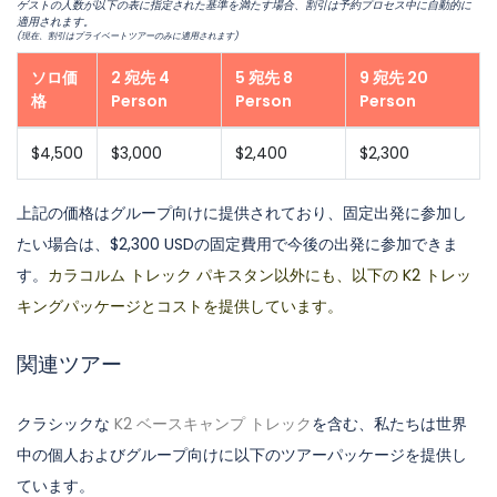
ゲストの人数が以下の表に指定された基準を満たす場合、割引は予約プロセス中に自動的に
適用されます。
(現在、割引はプライベートツアーのみに適用されます)
ソロ価
2 宛先 4
5 宛先 8
9 宛先 20
格
Person
Person
Person
$4,500
$3,000
$2,400
$2,300
上記の価格はグループ向けに提供されており、固定出発に参加し
たい場合は、$2,300 USDの固定費用で今後の出発に参加できま
す。
カラコルム トレック パキスタン以外にも、以下の K2 トレッ
キングパッケージとコストを提供しています。
関連ツアー
クラシックな
K2 ベースキャンプ トレック
を含む、私たちは世界
中の個人およびグループ向けに以下のツアーパッケージを提供し
ています。