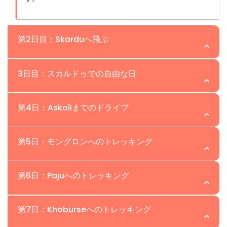
第2日目：Skarduへ飛ぶ
場所：Skardu | 高度：2,230m
3日目：スカルドゥでの自由な日
朝、ゲストはSkarduに飛びます。Karakoram山脈の探検
場所：Skardu | 高度：2,230m
第4日：Askoliまでのドライブ
のための物流の中心地です。到着後、スタッフがパートナ
ーホテルに案内し、Skarduを探索しながら休息できるよ
スカルドゥは、インダス川に沿って山々に囲まれ、カール
場所:Askoli | 高度:3,000m
うにします。フライト中には、HimalayaとKarakoram山
第5日：モングロンへのトレッキング
ポチョへの適応ハイキングと息をのむような景色を楽しめ
脈の素晴らしい景色が楽しめます。
る古い城を提供しています。ゲストはスカルドゥのバザー
スカルドゥから5〜7時間のジープドライブに出発し、K2
場所:モングロン | 高度:3,200m
ルを探索し、クランポンを手配することができ、私たちの
第6日：Pajuへのトレッキング
バルトロトレッキングの最終地点であるAskoli Villageに到
オフィススタッフが必要な書類を処理します。通常、1日以
着します。旅はシガールバレーを通り、緑豊かな田畑を楽
K2ベースキャンプへのトレッキングが始まり、2時間の歩
内にクリアされます。
場所: Paju | 高度: 3,400m
しみながら、ブラルド川に沿って続き、快適なキャンプで
第7日：Khoburseへのトレッキング
行でBiafo GlacierとBaltoro Riverの交差点にある
の宿泊を伴います。