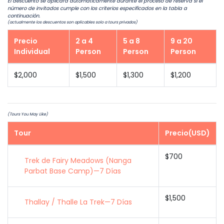
El descuento se aplicará automáticamente durante el proceso de reserva si el
número de invitados cumple con los criterios especificados en la tabla a
continuación.
(actualmente los descuentos son aplicables solo a tours privados)
Precio
2 a 4
5 a 8
9 a 20
Individual
Person
Person
Person
$2,000
$1,500
$1,300
$1,200
(Tours You May Like)
Tour
Precio(USD)
$700
Trek de Fairy Meadows (Nanga
Parbat Base Camp)—7 Días
$1,500
Thallay / Thalle La Trek—7 Días