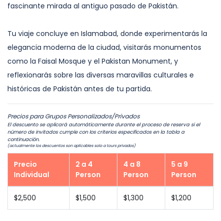
fascinante mirada al antiguo pasado de Pakistán.
Tu viaje concluye en Islamabad, donde experimentarás la
elegancia moderna de la ciudad, visitarás monumentos
como la Faisal Mosque y el Pakistan Monument, y
reflexionarás sobre las diversas maravillas culturales e
históricas de Pakistán antes de tu partida.
Precios para Grupos Personalizados/Privados
El descuento se aplicará automáticamente durante el proceso de reserva si el
número de invitados cumple con los criterios especificados en la tabla a
continuación.
(actualmente los descuentos son aplicables solo a tours privados)
Precio
2 a 4
4 a 8
5 a 9
Individual
Person
Person
Person
$2,500
$1,500
$1,300
$1,200