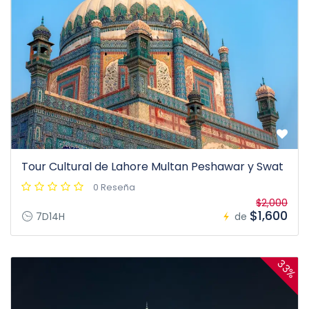
Tour Cultural de Lahore Multan Peshawar y Swat
0 Reseña
$2,000
$1,600
7D14H
de
33%