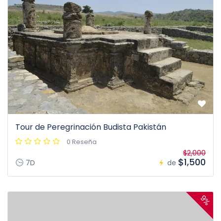
Tour de Peregrinación Budista Pakistán
0 Reseña
$2,000
$1,500
7D
de
9%