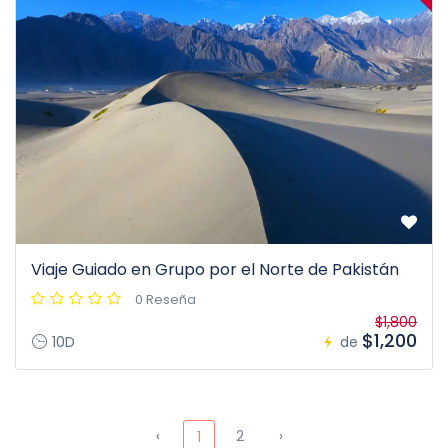
Viaje Guiado en Grupo por el Norte de Pakistán
0 Reseña
$1,800
$1,200
10D
de
‹
2
›
1