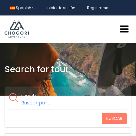
Spanish
Inicio de sesión
Registrarse
Search for tour
search
BUSCAR