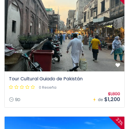
Tour Cultural Guiado de Pakistán
0 Reseña
$1,800
$1,200
9D
de
33%