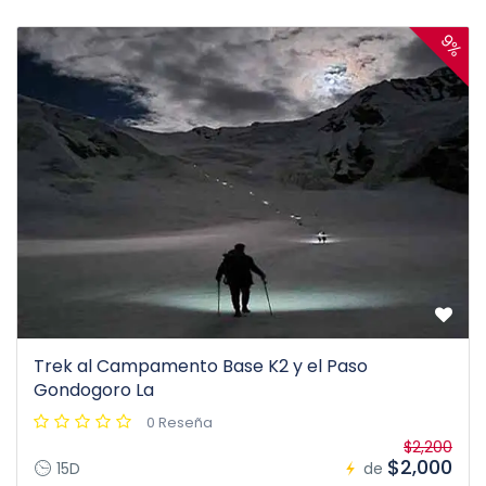
9%
Trek al Campamento Base K2 y el Paso
Gondogoro La
0 Reseña
$2,200
$2,000
15D
de