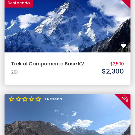
Destacado
Trek al Campamento Base K2
$2,500
$2,300
21D
31%
0 Reseña