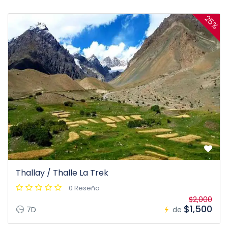
25%
Thallay / Thalle La Trek
0 Reseña
$2,000
$1,500
7D
de