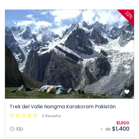
22%
Trek del Valle Nangma Karakoram Pakistán
0 Reseña
$1,800
$1,400
10D
de