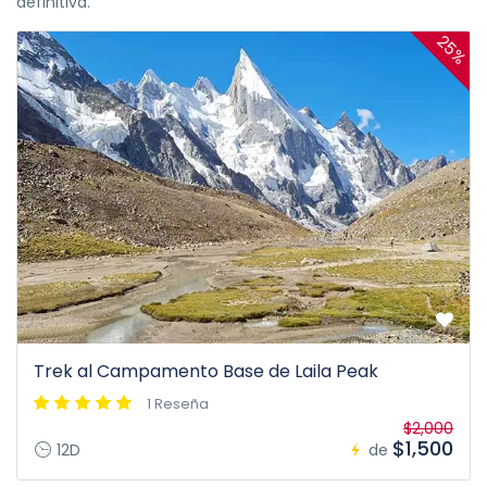
definitiva.
25%
Trek al Campamento Base de Laila Peak
1 Reseña
$2,000
$1,500
12D
de