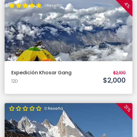
4%
1 Reseña
Expedición Khosar Gang
$2,100
$2,000
12D
31%
0 Reseña