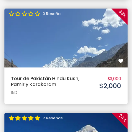
33%
0 Reseña
Tour de Pakistán Hindu Kush,
$3,000
Pamir y Karakoram
$2,000
15D
24%
2 Reseñas