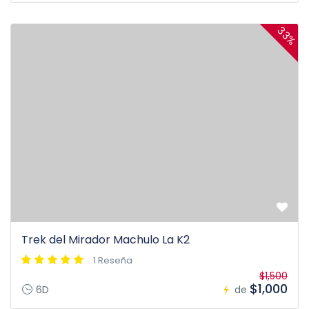
33%
Trek del Mirador Machulo La K2
1 Reseña
$1,500
$1,000
6D
de