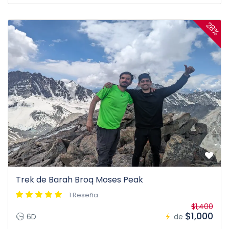
28%
Trek de Barah Broq Moses Peak
1 Reseña
$1,400
$1,000
6D
de