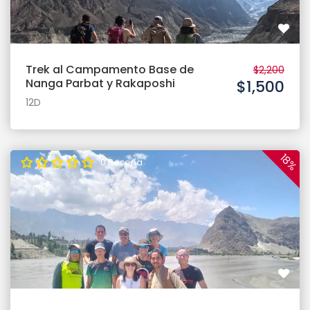
Trek al Campamento Base de
$2,200
Nanga Parbat y Rakaposhi
$1,500
12D
18%
0 Reseña