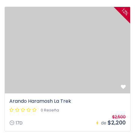
12%
Arando Haramosh La Trek
0 Reseña
$2,500
$2,200
17D
de