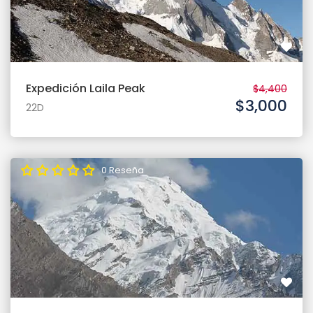
Expedición Laila Peak
$4,400
$3,000
22D
0 Reseña