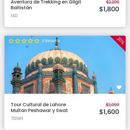
Aventura de Trekking en Gilgit
$2,200
Baltistán
$1,800
14D
20%
0 Reseña
Tour Cultural de Lahore
$2,000
Multan Peshawar y Swat
$1,600
7D14H