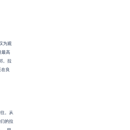
叹为观
坦最高
邻。拉
至在良
前往。从
我们的拉
。 巴