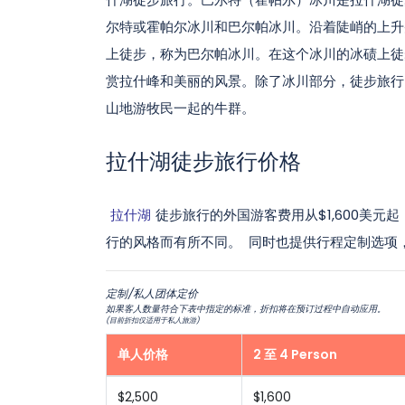
尔特或霍帕尔冰川和巴尔帕冰川。沿着陡峭的上升
上徒步，称为巴尔帕冰川。在这个冰川的冰碛上徒
赏拉什峰和美丽的风景。除了冰川部分，徒步旅行
山地游牧民一起的牛群。
拉什湖徒步旅行价格
拉什湖
徒步旅行的外国游客费用从$1,600美
行的风格而有所不同。 同时也提供行程定制选项
定制/私人团体定价
如果客人数量符合下表中指定的标准，折扣将在预订过程中自动应用。
(目前折扣仅适用于私人旅游)
单人价格
2 至 4 Person
$2,500
$1,600