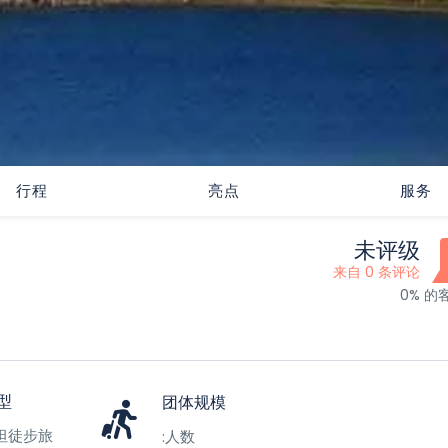
行程
亮点
服务
未评级
来自 0 条评论
0% 的
型
团体规模
坦徒步旅
:人数