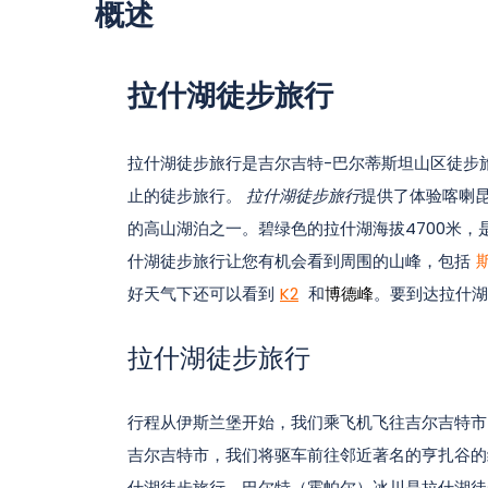
概述
拉什湖徒步旅行
拉什湖徒步旅行是吉尔吉特-巴尔蒂斯坦山区徒步
止的徒步旅行。
拉什湖徒步旅行
提供了体验喀喇
的高山湖泊之一。碧绿色的拉什湖海拔4700米，
什湖徒步旅行让您有机会看到周围的山峰，包括
好天气下还可以看到
K2
和
博德峰
。要到达拉什湖
拉什湖徒步旅行
行程从伊斯兰堡开始，我们乘飞机飞往吉尔吉特市
吉尔吉特市，我们将驱车前往邻近著名的亨扎谷的
什湖徒步旅行。巴尔特（霍帕尔）冰川是拉什湖徒