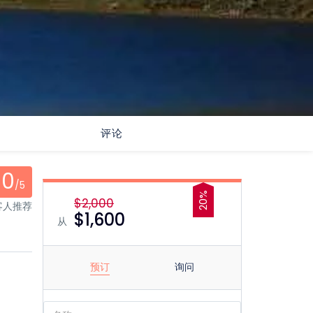
评论
0
/5
20%
$2,000
客人推荐
$1,600
从
预订
询问