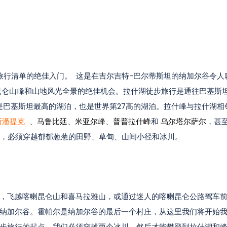
旅行清单的绝佳入门。 这是在吉尔吉特-巴尔蒂斯坦的纳加尔谷令人
昆仑山峰和山地风光全景的绝佳机会。拉什湖徒步旅行是通往巴基斯
是巴基斯坦最高的湖泊，也是世界第27高的湖泊。拉什峰与拉什湖相
斯潘提克
、马鲁比廷、米亚尔峰、普普拉什峰
和
乌尔塔尔萨尔
，甚
，必须穿越郁郁葱葱的田野、草甸、山间小径和冰川。
，飞越喀喇昆仑山和喜马拉雅山，或通过迷人的喀喇昆仑公路驾车
纳加尔谷。霍帕尔是纳加尔谷的最后一个村庄，从这里我们将开始
步旅行的起点。我们必须穿越两个冰川，然后才能攀登到拉什湖和峰