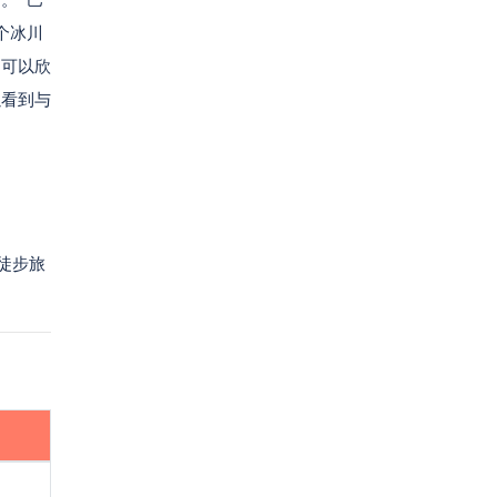
个冰川
，可以欣
以看到与
徒步旅