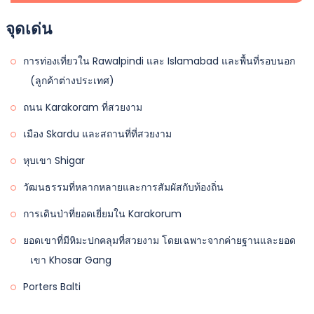
ขับรถไปยัง Islamabad หรือพักผ่อนใน Islamabad (ในกรณี
ขอแนะนำให้พกน้ำและขนมเพียงพอระหว่างการเดิน ทางทีม
ที่พัก:
ห้องพักในโรงแรมแบบแชร์คู่.
สำหรับการปีนเขาในตอนเช้า
สถานที่: | ความสูง: 5.40 ม.
จุดเด่น
ที่มีเที่ยวบิน)
งานของเราจะตั้งเต็นท์และผู้เข้าร่วมจะได้รับชาร้อนพร้อม
มื้ออาหาร:
รวมอาหารเช้า, อาหารกลางวัน, และอาหาร
ที่พัก:
เต็นท์แบบแชร์คู่.
คุกกี้และขนม เราจะรับประทานอาหารเย็นในเต็นท์อาหาร
เย็น.
เราจะพาลูกค้าไปยัง Islamabad International Airport เพื่อ
การท่องเที่ยวใน Rawalpindi และ Islamabad และพื้นที่รอบนอก
ที่พัก:
ห้องพักในโรงแรมแบบแชร์สองคน
มื้ออาหาร:
รวมอาหารเช้า, อาหารกลางวัน, และอาหาร
ของเราและตั้งแคมป์ค้างคืนในสถานที่ตั้งแคมป์ที่มีบริการครบ
กล่าวคำอำลา
(ลูกค้าต่างประเทศ)
มื้ออาหาร:
รวมอาหารเช้า, อาหารกลางวัน, และอาหาร
เย็น,
ครัน
เย็น
ถนน Karakoram ที่สวยงาม
ที่พัก:
เต็นท์แบบแชร์คู่
เมือง Skardu และสถานที่ที่สวยงาม
มื้ออาหาร:
รวมอาหารเช้า อาหารกลางวัน และอาหารเย็น
หุบเขา Shigar
วัฒนธรรมที่หลากหลายและการสัมผัสกับท้องถิ่น
การเดินป่าที่ยอดเยี่ยมใน Karakorum
ยอดเขาที่มีหิมะปกคลุมที่สวยงาม โดยเฉพาะจากค่ายฐานและยอด
เขา Khosar Gang
Porters Balti