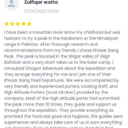
คุณภาพในราคาที่เหมาะสมมาก
.
Zulfiqar watto
5-6 ชั่วโมงเพื่อไปถึงยอดเขา ส่วนนี้ส่วนใหญ่เป็นเนินหิมะที่
มีมุมพร้อมกับผนังหิมะแนวตั้งประมาณ 90m ซึ่งต้องการ
12/06/2022 00:54
การติดตั้งเชือก สรุปแล้วการเดินทางไปยัง Khosar Gang
เป็นการปีนเขาที่มีระดับปานกลางในใจกลางของ
I have been a mountain lover since my childhood but was
Karakoram พร้อมกับส่วนที่มีเทคนิค 90-100 m เหนือค่าย
hesitant to try a peak in the Karakoram or the Himalayan
2.
range in Pakistan. After thorough research and
recommendations from my friends, I chose Khosar Gang
Peak. The peak is located in the Shigar valley of Gilgit
Baltistan and a very short takes us to the base camp. I
consulted Chogori Adventure about the expedition and
they arrange everything for me and I join one of their
Khosar Gang fixed Departures. We were accompanied by
very friendly and experienced porters, cooking staff, and
High Altitude Porters (local climber) provided by the
company. Most of the high altitude porter had summited
the peak more than 10 times, they guide and support us
throughout the expedition. They provide everything as
promised the food was good and hygienic, the guides were
superheroes and always take care of us, in sum everything