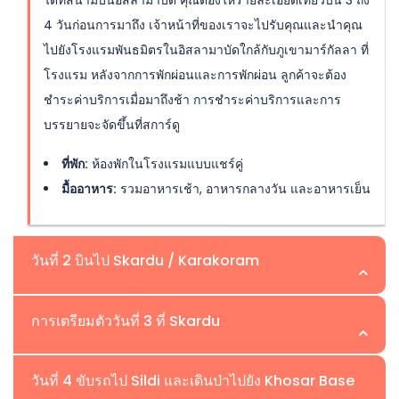
4 วันก่อนการมาถึง เจ้าหน้าที่ของเราจะไปรับคุณและนำคุณ
ไปยังโรงแรมพันธมิตรในอิสลามาบัดใกล้กับภูเขามาร์กัลลา ที่
โรงแรม หลังจากการพักผ่อนและการพักผ่อน ลูกค้าจะต้อง
ชำระค่าบริการเมื่อมาถึงช้า การชำระค่าบริการและการ
บรรยายจะจัดขึ้นที่สการ์ดู
ที่พัก:
ห้องพักในโรงแรมแบบแชร์คู่
มื้ออาหาร:
รวมอาหารเช้า, อาหารกลางวัน และอาหารเย็น
วันที่ 2 บินไป Skardu / Karakoram
สถานที่: Chilas/ Skardu | ความสูง: 1,265 ม. / 2,228 ม.
การเตรียมตัววันที่ 3 ที่ Skardu
ในวันที่สองของการเดินทาง Khosar Gang เราจะบินไปยัง
สถานที่:Skardu | ความสูง:2,228 ม.
วันที่ 4 ขับรถไป Sildi และเดินป่าไปยัง Khosar Base
Skardu ในตอนเช้า Skardu เป็นศูนย์กลางด้านลอจิสติกส์ของ