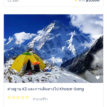
22D
จาก
ค่ายฐาน K2 และการเดินทางไป Khosar Gang
:จำนวนรีวิว