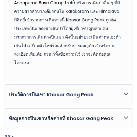
Annapurna Base Camp trek
) หรือการเดินป่าอื่น ๆ ที่มี
ความยากลำบากเดียวกันใน Karakoram และ Himalaya
มีสิทธิ์เข้าร่วมการเดินทางนี้ Khosar Gang Peak ถูกจัด
ประเภทเป็นยอดเขาเดินป่าโดยผู้เชี่ยวชาญหลายคน
มากกว่าการเดินทางปีนเขา ดังนั้นอย่าประเมินค่าตนเองต่ำ
เกินไป เตรียมตัวให้พร้อมสำหรับการผจญภัย สำหรับราย
ละเอียดเพิ่มเติม กรุณาทิ้งข้อความไว้ เราจะติดต่อคุณ
โดยตรง
ประวัติการปีนเขา Khosar Gang Peak
ประวัติการปีนเขา Khosar Gang Peak
ข้อมูลการปีนเขาหรือค่ายที่ Khosar Gang Peak
การปีนขึ้นยอดเขานี้ครั้งแรกเกิดขึ้นใน
1899
โดยคู่สามี
ภรรยาอเมริกัน
ดร. วิลเลียม ฮันเตอร์ เวิร์คแมน
และแฟนนี่
ข้อมูลการปีนเขาหรือค่ายที่ Khosar Gang