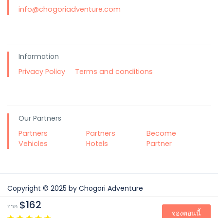
info@chogoriadventure.com
Information
Privacy Policy
Terms and conditions
Our Partners
Partners
Partners
Become
Vehicles
Hotels
Partner
Copyright © 2025 by Chogori Adventure
$162
Your reports and suggestions are important to us
จาก
จองตอนนี้
webmaster@chogoriadventure.com