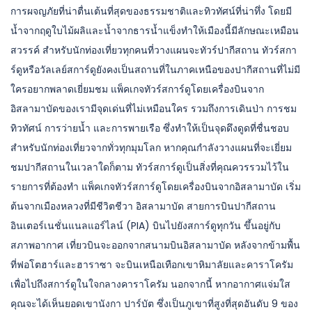
การผจญภัยที่น่าตื่นเต้นที่สุดของธรรมชาติและทิวทัศน์ที่น่าทึ่ง โดยมี
น้ำจากฤดูใบไม้ผลิและน้ำจากธารน้ำแข็งทำให้เมืองนี้มีลักษณะเหมือน
สวรรค์ สำหรับนักท่องเที่ยวทุกคนที่วางแผนจะทัวร์ปากีสถาน ทัวร์สกา
ร์ดูหรือวัลเลย์สการ์ดูยังคงเป็นสถานที่ในภาคเหนือของปากีสถานที่ไม่มี
ใครอยากพลาดเยี่ยมชม แพ็คเกจทัวร์สการ์ดูโดยเครื่องบินจาก
อิสลามาบัดของเรามีจุดเด่นที่ไม่เหมือนใคร รวมถึงการเดินป่า การชม
ทิวทัศน์ การว่ายน้ำ และการพายเรือ ซึ่งทำให้เป็นจุดดึงดูดที่ชื่นชอบ
สำหรับนักท่องเที่ยวจากทั่วทุกมุมโลก หากคุณกำลังวางแผนที่จะเยี่ยม
ชมปากีสถานในเวลาใดก็ตาม ทัวร์สการ์ดูเป็นสิ่งที่คุณควรรวมไว้ใน
รายการที่ต้องทำ แพ็คเกจทัวร์สการ์ดูโดยเครื่องบินจากอิสลามาบัด เริ่ม
ต้นจากเมืองหลวงที่มีชีวิตชีวา อิสลามาบัด สายการบินปากีสถาน
อินเตอร์เนชั่นแนลแอร์ไลน์ (PIA) บินไปยังสการ์ดูทุกวัน ขึ้นอยู่กับ
สภาพอากาศ เที่ยวบินจะออกจากสนามบินอิสลามาบัด หลังจากข้ามพื้น
ที่ฟอโตฮาร์และฮาราซา จะบินเหนือเทือกเขาหิมาลัยและคาราโครัม
เพื่อไปถึงสการ์ดูในใจกลางคาราโครัม นอกจากนี้ หากอากาศแจ่มใส
คุณจะได้เห็นยอดเขานังกา ปาร์บัต ซึ่งเป็นภูเขาที่สูงที่สุดอันดับ 9 ของ