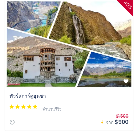
40%
ทัวร์สการ์ดูฮุนซา
:จำนวนรีวิว
$1,500
$900
จาก