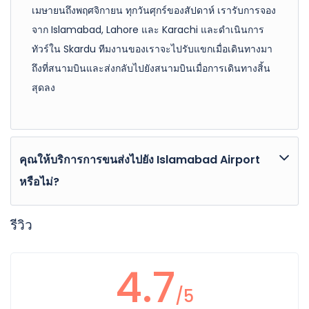
เมษายนถึงพฤศจิกายน ทุกวันศุกร์ของสัปดาห์ เรารับการจอง
จาก Islamabad, Lahore และ Karachi และดำเนินการ
ทัวร์ใน Skardu ทีมงานของเราจะไปรับแขกเมื่อเดินทางมา
ถึงที่สนามบินและส่งกลับไปยังสนามบินเมื่อการเดินทางสิ้น
สุดลง
คุณให้บริการการขนส่งไปยัง Islamabad Airport
หรือไม่?
ไม่ เราไม่ให้บริการรับส่งที่ Islamabad International
รีวิว
Airport. แต่เราสามารถจัดเตรียมตามคำขอ. การเดินทางที่
กำหนดของเราจะเริ่มจากสนามบิน Skardu เมื่อถึงที่หมาย
4.7
และส่งกลับไปยังสนามบิน Skardu.
/5