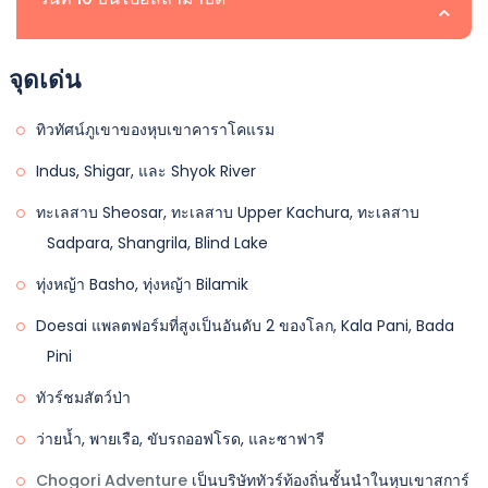
ไปยัง Bilamik Meadows Bilamik Meadows เป็นที่ตั้งฤดู
หนึ่งในสถานที่ที่สวยงามในการเยี่ยมชมและตั้งแคมป์
เนื่องจากมีสัตว์ป่าหลากหลายชนิดที่นี่ พื้นที่นี้จึงไม่สามารถ
ร้อนในหุบเขา Roundo ซึ่งเป็นเพชรที่ยังไม่ถูกค้นพบในหุบ
ในวันเดินทางไปสการ์ดูนี้ เราจะขับรถกลับไปยังสการ์ดูจาก
ข้ามได้มานานหลายยุค ลมเย็นจัด พายุฝนฟ้าคะนอง และการ
สถานที่:Islamabad | ความสูง:540ม
เขาสการ์ดู สถานที่นี้มีความแปลกใหม่และพิเศษสำหรับค่าย
จุดเด่น
หุบเขาบิลามิก และเยี่ยมชมทะเลทรายแคทปานาหลังจากรับ
หนึ่งในสิ่งที่ไม่เหมือนใครที่สุดเกี่ยวกับหุบเขาบาชูคือจาก
มีอยู่ของสัตว์ป่าทำให้เป็นไปไม่ได้ แม้ในยุคนี้ที่จะอาศัยอยู่ที่นี่
ฤดูร้อน เราจะตั้งแคมป์ค้างคืนที่ Bilamik Meadows
ประทานอาหารกลางวัน ผู้เข้าร่วมสามารถไปที่ตลาดเพื่อช้อป
หุบเขานี้ คุณสามารถมองเห็นภูเขาที่สูงที่สุดในโลกสองแห่ง
ซึ่งเป็นเหตุผลที่ Deosai ส่วนใหญ่ไม่มีผู้คนอาศัยอยู่ มานาน
วันสุดท้ายของ Islamabad ถึง Skardu โดยการบินทัวร์ ซึ่ง
ทิวทัศน์ภูเขาของหุบเขาคาราโคแรม
ปิ้งได้
ที่พัก:
ห้องพักในโรงแรมแบบแชร์ 4/3 คนในห้อง
นอกจากนี้ยังมีกิจกรรมมากมายที่สามารถทำได้ที่นี่ เช่น การตก
หลายศตวรรษ ชนเผ่าพเนจรจากแคชเมียร์ได้เดินทางผ่านทุ่ง
เป็นทริปที่มีบริการดีสิ้นสุดลงและพนักงานของเราจะส่งคุณที่
Indus, Shigar, และ Shyok River
มื้ออาหาร:
รวมอาหารเช้าและอาหารเย็น
ปลาและผลไม้หลากหลายชนิดที่เติบโตที่นี่ เช่น แอปริคอท
Deosai พร้อมกับฝูงสัตว์ของพวกเขา
สนามบิน Skardu.
ที่พัก:
ห้องพักในโรงแรมแบบแชร์ 4/3 คนต่อห้อง
องุ่น แอปเปิ้ล
ทะเลสาบ Sheosar, ทะเลสาบ Upper Kachura, ทะเลสาบ
มื้ออาหาร:
รวมอาหารเช้าและอาหารเย็น
ที่พัก:
ห้องพักในโรงแรมแบบแชร์ 4/3 คนในห้อง
Deosai มีความเงียบสงัดที่ดังสนั่น เงียบสงัดที่ยาวนานหลาย
Sadpara, Shangrila, Blind Lake
มื้ออาหาร:
รวมอาหารเช้าและอาหารเย็น.
นี่คือวันสุดท้ายสำหรับผู้เข้าร่วมทริป 7 วันโดยเครื่องบินไป
ร้อยปี ความเงียบสงัดลึกซึ้งจนกระทั่งเสียงหวีดของมาร์มอต
ทุ่งหญ้า Basho, ทุ่งหญ้า Bilamik
สการ์ดู พวกเขาจะบินไปอิสลามาบัดในวันนี้
เติมเต็มหุบเขา คนสามารถได้ยินเสียงหัวใจของตนเอง
Doesai แพลตฟอร์มที่สูงเป็นอันดับ 2 ของโลก, Kala Pani, Bada
Deosai ตั้งอยู่บนพรมแดนระหว่าง Karakoram และเทือกเขา
ที่พัก:
ห้องพักในโรงแรมแบบแชร์ 4/3 คนในห้อง
Pini
หิมาลัยตะวันตก และไม่มีจุดใดที่ต่ำกว่า 4000 เมตรจากระดับ
มื้ออาหาร:
รวมอาหารเช้าและอาหารเย็น
น้ำทะเล เป็นเวลานาน 8 เดือน จะถูกปกคลุมด้วยหิมะ ในช่วง
ทัวร์ชมสัตว์ป่า
ที่เหลือของปี จะมีดอกไม้สวยงามหลากหลายสีสัน แต่ไม่มี
ว่ายน้ำ, พายเรือ, ขับรถออฟโรด, และซาฟารี
ต้นไม้เดียวที่พบในที่ราบนี้ซึ่งมีพื้นที่กว่า 3000 ตาราง
Chogori Adventure
เป็นบริษัททัวร์ท้องถิ่นชั้นนำในหุบเขาสการ์
กิโลเมตร Deosai จะรวมอยู่ในช่วงฤดูร้อนเท่านั้น สำหรับทัวร์