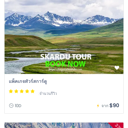
แพ็คเกจทัวร์สการ์ดู
:จำนวนรีวิว
$90
10D
จาก
33%