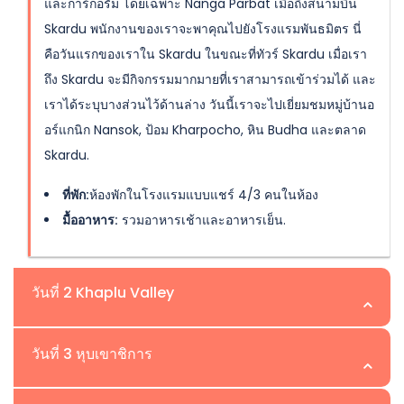
และการ์กอรัม โดยเฉพาะ Nanga Parbat เมื่อถึงสนามบิน
Skardu พนักงานของเราจะพาคุณไปยังโรงแรมพันธมิตร นี่
คือวันแรกของเราใน Skardu ในขณะที่ทัวร์ Skardu เมื่อเรา
ถึง Skardu จะมีกิจกรรมมากมายที่เราสามารถเข้าร่วมได้ และ
เราได้ระบุบางส่วนไว้ด้านล่าง วันนี้เราจะไปเยี่ยมชมหมู่บ้านอ
อร์แกนิก Nansok, ป้อม Kharpocho, หิน Budha และตลาด
Skardu.
ที่พัก:
ห้องพักในโรงแรมแบบแชร์ 4/3 คนในห้อง
มื้ออาหาร:
รวมอาหารเช้าและอาหารเย็น.
วันที่ 2 Khaplu Valley
สถานที่:Khaplu | ความสูง:2,601ม
วันที่ 3 หุบเขาชิการ
ในวันทัวร์ Skardu โดยเครื่องบินนี้ เราจะขับรถไปยัง Khaplu