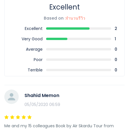
Excellent
Based on
:จำนวนรีวิว
Excellent
2
Very Good
1
Average
0
Poor
0
Terrible
0
Shahid Memon
05/05/2020 06:59
Me and my 15 colleagues Book by Air Skardu Tour from