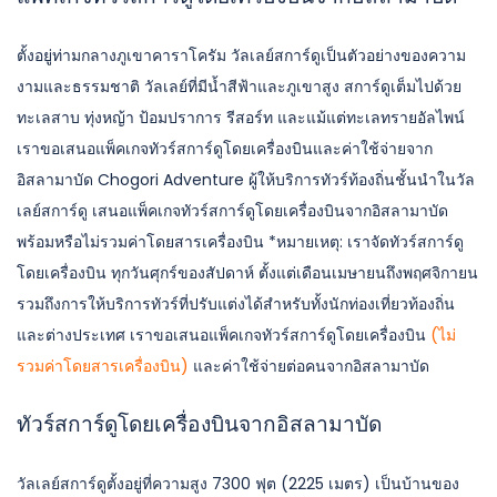
ตั้งอยู่ท่ามกลางภูเขาคาราโครัม วัลเลย์สการ์ดูเป็นตัวอย่างของความ
งามและธรรมชาติ วัลเลย์ที่มีน้ำสีฟ้าและภูเขาสูง สการ์ดูเต็มไปด้วย
ทะเลสาบ ทุ่งหญ้า ป้อมปราการ รีสอร์ท และแม้แต่ทะเลทรายอัลไพน์
เราขอเสนอแพ็คเกจทัวร์สการ์ดูโดยเครื่องบินและค่าใช้จ่ายจาก
อิสลามาบัด Chogori Adventure ผู้ให้บริการทัวร์ท้องถิ่นชั้นนำในวัล
เลย์สการ์ดู เสนอแพ็คเกจทัวร์สการ์ดูโดยเครื่องบินจากอิสลามาบัด
พร้อมหรือไม่รวมค่าโดยสารเครื่องบิน *หมายเหตุ: เราจัดทัวร์สการ์ดู
โดยเครื่องบิน ทุกวันศุกร์ของสัปดาห์ ตั้งแต่เดือนเมษายนถึงพฤศจิกายน
รวมถึงการให้บริการทัวร์ที่ปรับแต่งได้สำหรับทั้งนักท่องเที่ยวท้องถิ่น
และต่างประเทศ เราขอเสนอแพ็คเกจทัวร์สการ์ดูโดยเครื่องบิน
(ไม่
รวมค่าโดยสารเครื่องบิน)
และค่าใช้จ่ายต่อคนจากอิสลามาบัด
ทัวร์สการ์ดูโดยเครื่องบินจากอิสลามาบัด
วัลเลย์สการ์ดูตั้งอยู่ที่ความสูง 7300 ฟุต (2225 เมตร) เป็นบ้านของ