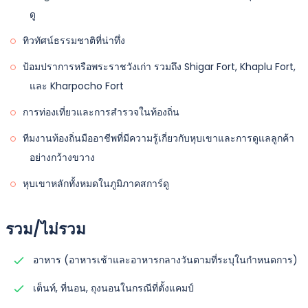
ดู
Skardu ที่ไม่รวมฤดูร้อน วัน Deosai จะถูกยกเว้น ควรทราบ
ว่าทัวร์ในฤดูหนาว ฤดูใบไม้ร่วง หรือฤดูใบไม้ผลิไปยัง Skardu
ทิวทัศน์ธรรมชาติที่น่าทึ่ง
จะไม่รวม Deosai เพราะตามที่กล่าวไว้ก่อนหน้านี้จะถูก
ป้อมปราการหรือพระราชวังเก่า รวมถึง Shigar Fort, Khaplu Fort,
ปกคลุมด้วยหิมะในช่วงเวลาส่วนใหญ่ของปี ยกเว้นฤดูร้อน
และ Kharpocho Fort
การท่องเที่ยวและการสำรวจในท้องถิ่น
ผู้เข้าร่วมทริป 5 วันโดยเครื่องบินไป Skardu จะออกจาก
อิสลามาบัดในวันนี้
ทีมงานท้องถิ่นมืออาชีพที่มีความรู้เกี่ยวกับหุบเขาและการดูแลลูกค้า
อย่างกว้างขวาง
ที่พัก:
ห้องพักในโรงแรมแบบแชร์ 4/3 คนในห้อง
มื้ออาหาร:
รวมอาหารเช้าและอาหารเย็น
หุบเขาหลักทั้งหมดในภูมิภาคสการ์ดู
รวม/ไม่รวม
อาหาร (อาหารเช้าและอาหารกลางวันตามที่ระบุในกำหนดการ)
เต็นท์, ที่นอน, ถุงนอนในกรณีที่ตั้งแคมป์