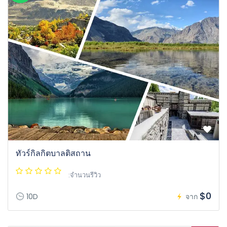
ทัวร์กิลกิตบาลติสถาน
:จำนวนรีวิว
$0
10D
จาก