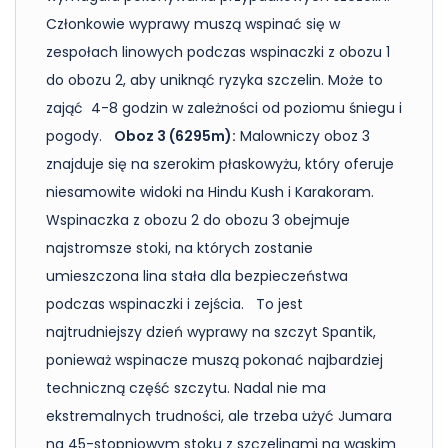
Członkowie wyprawy muszą wspinać się w
zespołach linowych podczas wspinaczki z obozu 1
do obozu 2, aby uniknąć ryzyka szczelin. Może to
zająć 4-8 godzin w zależności od poziomu śniegu i
pogody.
Oboz 3 (6295m):
Malowniczy oboz 3
znajduje się na szerokim płaskowyżu, który oferuje
niesamowite widoki na Hindu Kush i Karakoram.
Wspinaczka z obozu 2 do obozu 3 obejmuje
najstromsze stoki, na których zostanie
umieszczona lina stała dla bezpieczeństwa
podczas wspinaczki i zejścia. To jest
najtrudniejszy dzień wyprawy na szczyt Spantik,
ponieważ wspinacze muszą pokonać najbardziej
techniczną część szczytu. Nadal nie ma
ekstremalnych trudności, ale trzeba użyć Jumara
na 45-stopniowym stoku z szczelinami na wąskim