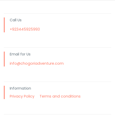
Kurtka puchowa
To konieczność lub
powinieneś mieć kombinezon wspinaczkowy.
Zapewnia najlepszą izolację i jest warta każdej
Call Us
wydanej złotówki. Utrzyma cię w cieple do
+923445925993
około -25C z kilkoma warstwami pod spodem,
im wyższy 'loft', tym lepiej. Nasi przewodnicy
zazwyczaj noszą lżejszą kurtkę puchową lub
Primaloft pod swoimi kurtkami puchowymi dla
Email for Us
lepszego warstwowania w dniu szczytu.
info@chogoriadventure.com
Ciepłe rękawice
Kilka ciepłych rękawic na
niższe obozy.
Rękawice puchowe na dużych wysokościach
Information
Noszone na podkładkach w dniu szczytu na
wszystkich ekspedycjach powyżej 6,000m.
Privacy Policy
Terms and conditions
Rękawice zapewniają więcej ciepła niż
rękawice palcowe. W ekstremalnym zimnie