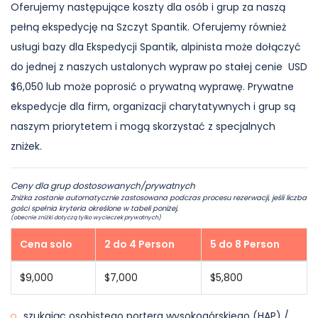
Oferujemy następujące koszty dla osób i grup za naszą
pełną ekspedycję na Szczyt Spantik. Oferujemy również
usługi bazy dla Ekspedycji Spantik, alpinista może dołączyć
do jednej z naszych ustalonych wypraw po stałej cenie USD
$6,050 lub może poprosić o prywatną wyprawę. Prywatne
ekspedycje dla firm, organizacji charytatywnych i grup są
naszym priorytetem i mogą skorzystać z specjalnych
zniżek.
Ceny dla grup dostosowanych/prywatnych
Zniżka zostanie automatycznie zastosowana podczas procesu rezerwacji, jeśli liczba
gości spełnia kryteria określone w tabeli poniżej.
(obecnie zniżki dotyczą tylko wycieczek prywatnych)
Cena solo
2 do 4 Person
5 do 8 Person
$9,000
$7,000
$5,800
szukając osobistego portera wysokogórskiego (HAP) /