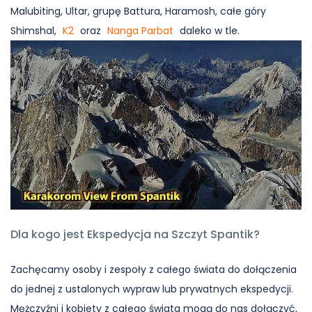
Malubiting, Ultar, grupę Battura, Haramosh, całe góry
Shimshal,
K2
oraz
Nanga Parbat
daleko w tle.
Dla kogo jest Ekspedycja na Szczyt Spantik?
Zachęcamy osoby i zespoły z całego świata do dołączenia
do jednej z ustalonych wypraw lub prywatnych ekspedycji.
Mężczyźni i kobiety z całego świata mogą do nas dołączyć,