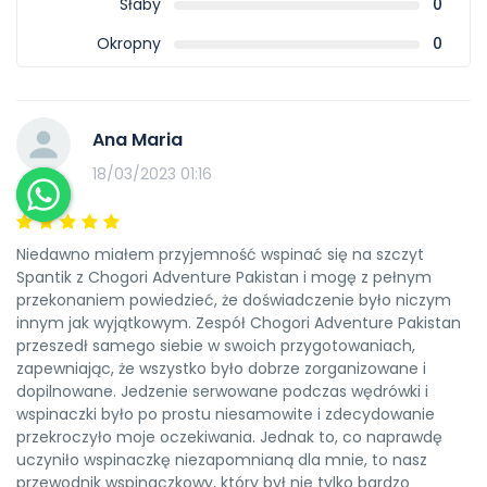
Słaby
0
poniżej -25°C Śpiwór na bazę 1 poniżej -15°C Na
Okropny
0
rotacjach potrzebujesz dwóch śpiworów, oba
muszą być dobrej jakości puchowe,
szczególnie na wyższe obozy, zaleca się
Ana Maria
lekkość.
18/03/2023 01:16
Maty do spania
Zalecamy matę
samopompującą o pełnej długości.
Zapewnimy jedną na bazę. Rekomendowany
Niedawno miałem przyjemność wspinać się na szczyt
jest również jedwabny wkład do śpiwora.
Spantik z Chogori Adventure Pakistan i mogę z pełnym
Nakrycia głowy
Ciepłe nakrycia głowy x 2
przekonaniem powiedzieć, że doświadczenie było niczym
innym jak wyjątkowym. Zespół Chogori Adventure Pakistan
Czapka
przeszedł samego siebie w swoich przygotowaniach,
Buff
Buff lub szalik jest niezbędny do ochrony
zapewniając, że wszystko było dobrze zorganizowane i
przed słońcem i kurzem
dopilnowane. Jedzenie serwowane podczas wędrówki i
wspinaczki było po prostu niesamowite i zdecydowanie
Okulary przeciwsłoneczne
Dwa zestawy
przekroczyło moje oczekiwania. Jednak to, co naprawdę
wysokiej jakości okularów przeciwsłonecznych.
uczyniło wspinaczkę niezapomnianą dla mnie, to nasz
Gogle narciarskie lub okulary śnieżne
przewodnik wspinaczkowy, który był nie tylko bardzo