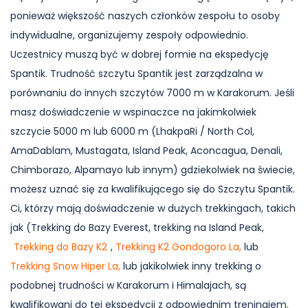
ponieważ większość naszych członków zespołu to osoby
indywidualne, organizujemy zespoły odpowiednio.
Uczestnicy muszą być w dobrej formie na ekspedycję
Spantik. Trudność szczytu Spantik jest zarządzalna w
porównaniu do innych szczytów 7000 m w Karakorum. Jeśli
masz doświadczenie w wspinaczce na jakimkolwiek
szczycie 5000 m lub 6000 m (LhakpaRi / North Col,
AmaDablam, Mustagata, Island Peak, Aconcagua, Denali,
Chimborazo, Alpamayo lub innym) gdziekolwiek na świecie,
możesz uznać się za kwalifikującego się do Szczytu Spantik.
Ci, którzy mają doświadczenie w dużych trekkingach, takich
jak (Trekking do Bazy Everest, trekking na Island Peak,
Trekking do Bazy K2
,
Trekking K2 Gondogoro La,
lub
Trekking Snow Hiper La,
lub jakikolwiek inny trekking o
podobnej trudności w Karakorum i Himalajach, są
kwalifikowani do tej ekspedycji z odpowiednim treningiem.