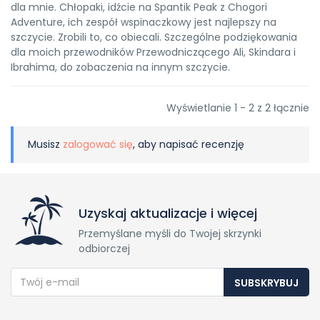
dla mnie. Chłopaki, idźcie na Spantik Peak z Chogori
Koszule z długim rękawem
Słońce może być
Adventure, ich zespół wspinaczkowy jest najlepszy na
niezwykle intensywne – zalecamy koszulę z
szczycie. Zrobili to, co obiecali. Szczególne podziękowania
kołnierzykiem, z długim rękawem lub T-
dla moich przewodników Przewodniczącego Ali, Skindara i
Ibrahima, do zobaczenia na innym szczycie.
shirtem, dla ochrony w cieplejsze dni
Soft Shell i Hard Shell
Soft shell do ochrony
przed zimnem i hard shell przed wiatrem jest
Wyświetlanie 1 - 2 z 2 łącznie
również zalecany.
Musisz
zalogować się
, aby napisać recenzję
Lekka kurtka puchowa
Lżejsza kurtka na bazę,
będzie pomocna w dodatkowym
warstwowaniu.
Wodoodporna kurtka
Dobra kurtka hard-shell
Uzyskaj aktualizacje i więcej
Goretex, z uszczelnionymi szwami, zapewnia
Przemyślane myśli do Twojej skrzynki
skuteczną ochronę przed wiatrem i deszczem
odbiorczej
jako zewnętrzna warstwa. Powinna być
SUBSKRYBUJ
wystarczająco duża, aby zmieścić się na
innych warstwach.