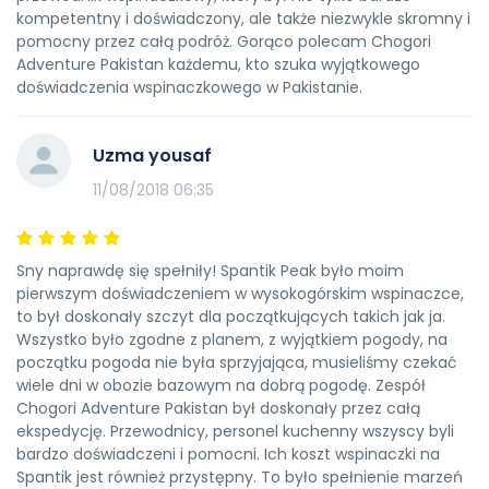
kompetentny i doświadczony, ale także niezwykle skromny i
Polaryzowane gogle narciarskie są
pomocny przez całą podróż. Gorąco polecam Chogori
obowiązkowe.
Adventure Pakistan każdemu, kto szuka wyjątkowego
Krem przeciwsłoneczny
Krem
doświadczenia wspinaczkowego w Pakistanie.
przeciwsłoneczny z najwyższym SPF na 28 dni.
Balsam do ust
Dobrej jakości balsam do ust,
Uzma yousaf
aby chronić przed poparzeniami słonecznymi i
11/08/2018 06:35
surową pogodą.
Górna część ciała:
Sny naprawdę się spełniły! Spantik Peak było moim
Warstwa bazowa x 3
Jak wolisz, zaleca się
pierwszym doświadczeniem w wysokogórskim wspinaczce,
to był doskonały szczyt dla początkujących takich jak ja.
termiczne na wyższe wysokości.
Wszystko było zgodne z planem, z wyjątkiem pogody, na
Warstwa środkowa x 2
Zazwyczaj są to lekkie
początku pogoda nie była sprzyjająca, musieliśmy czekać
mikrofleece lub podobna technologia, które
wiele dni w obozie bazowym na dobrą pogodę. Zespół
Chogori Adventure Pakistan był doskonały przez całą
zapewniają różne stopnie ciepła i izolacji, nie
ekspedycję. Przewodnicy, personel kuchenny wszyscy byli
będąc zbyt masywnymi ani ciężkimi do
bardzo doświadczeni i pomocni. Ich koszt wspinaczki na
spakowania.
Spantik jest również przystępny. To było spełnienie marzeń