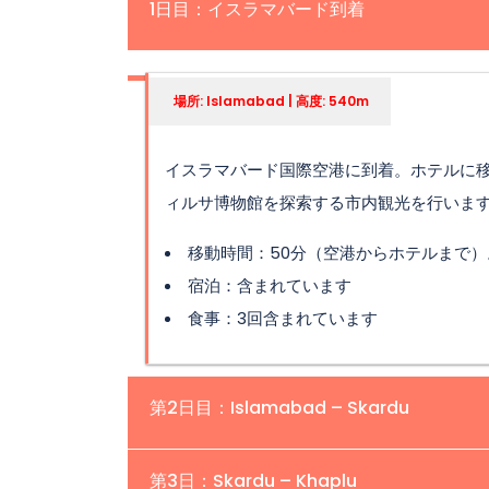
1日目：イスラマバード到着
場所: Islamabad | 高度: 540m
イスラマバード国際空港に到着。ホテルに
ィルサ博物館を探索する市内観光を行いま
移動時間：50分（空港からホテルまで）
宿泊：含まれています
食事：3回含まれています
第2日目：Islamabad – Skardu
場所: Skardu | 高度: 2,228m
第3日：Skardu – Khaplu