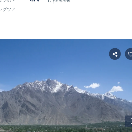
タンのト
12 persons
ングツア