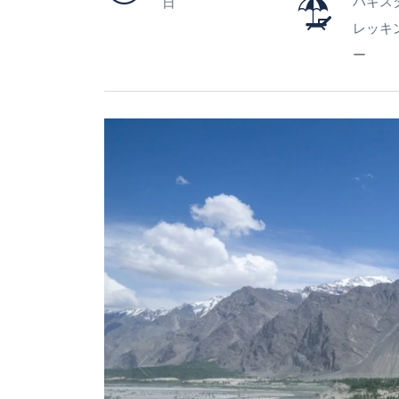
パキス
日
レッキ
ー