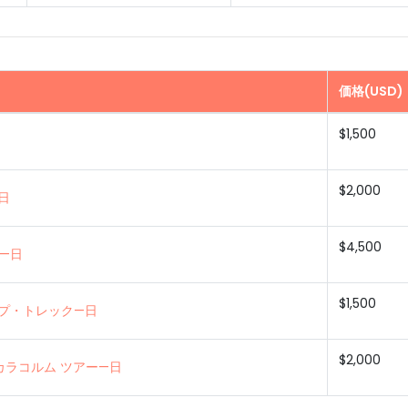
価格(USD)
$1,500
$2,000
日
$4,500
—日
$1,500
プ・トレック—日
$2,000
カラコルム ツアー—日