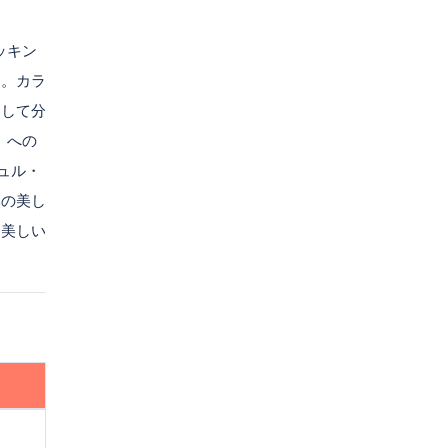
レッキン
す。カラ
として分
）への
ュル・
然の美し
も美しい