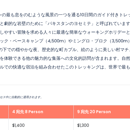
kは、パキスタンの最も息をのむような風景の一つを通る10日間のガイド付きト
と劇的な岩壁のために「パキスタンのヨセミテ」と呼ばれていま
しやすい冒険を求める人々に最適な簡単なウォーキングホリデー
ク・ベースキャンプ（4,500m）やミングロ・ブロク（3,500m
空の下での穏やかな夜、歴史的な町カプル、絵のように美しい村マチ
を体験できる他の魅力的な集落への文化的訪問が含まれます。自
ルでの快適な宿泊を組み合わせたこのトレッキングは、世界で最
セス中に自動的に適用されます。
4 宛先 8 Person
9 宛先 20 Person
$1,400
$1,300