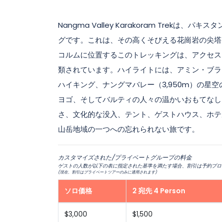
Nangma Valley Karakoram Tre
グです。これは、その高くそびえる花崗岩の尖塔
コルムに位置するこのトレッキングは、アクセス
類されています。ハイライトには、アミン・ブラッ
ハイキング、ナングマバレー（3,950m）の星
ヨゴ、そしてバルティの人々の温かいおもてなし
さ、文化的な没入、テント、ゲストハウス、ホテ
山岳地域の一つへの忘れられない旅です。
カスタマイズされた/プライベートグループの料金
ゲストの人数が以下の表に指定された基準を満たす場合、割引は予約プロ
(現在、割引はプライベートツアーのみに適用されます)
ソロ価格
2 宛先 4 Person
$3,000
$1,500