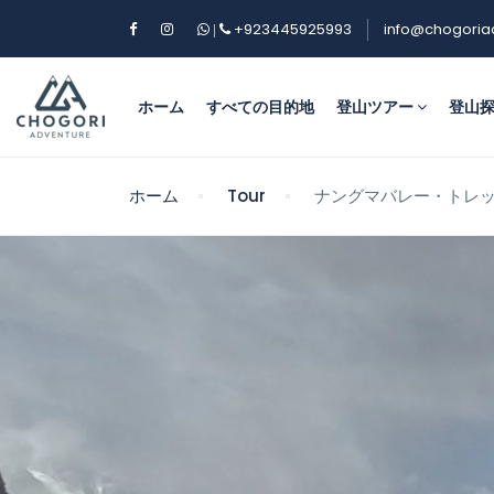
+923445925993
info@chogoria
|
ホーム
すべての目的地
登山ツアー
登山
ホーム
Tour
ナングマバレー・トレッ