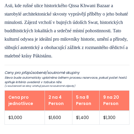
Asii, kde rušné ulice historického Qissa Khwani Bazaar a
starobylé architektonické skvosty vyprávějí příběhy o jeho bohaté
minulosti. Zájezd vrcholí v bujných údolích Swat, historických
buddhistických lokalitách a srdečné místní pohostinnosti. Tato
kulturní odysea je ideální pro milovníky historie, umění a přírody,
slibující autentický a obohacující zážitek z rozmanitého dědictví a
malebné krásy Pákistánu.
Ceny pro přizpůsobené/soukromé skupiny
Sleva bude automaticky uplatněna během procesu rezervace, pokud počet hostů
splňuje kritéria uvedená v tabulce níže.
(v současnosti se slevy vztahují pouze na soukromé zájezdy)
Cena pro
2 na 4
5 na 8
9 na 20
jednotlivce
Person
Person
Person
$3,000
$1,600
$1,400
$1,300