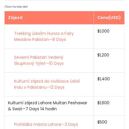
(Tours You May Like)
Zájezd
Cena(USD)
$1,000
Trekking údolím Hunza a Fairy
Meadow Pakistan—8 Days
$1,200
Severní Pákistán Vedený
Skupinový Výlet—10 Days
$1,400
Kulturní zájezd do civilizace údolí
Indu v Pákistánu—12 Days
Kulturní zájezd Lahore Multan Peshawar
$1,600
& Swat—7 Days 14 hodin
$500
Prohlídka města Lahore—3 Days