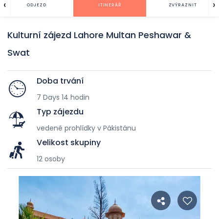
‹
›
ODJEZD
ITINERÁŘ
ZVÝRAZNIT
Kulturní zájezd Lahore Multan Peshawar &
Swat
Doba trvání
7 Days 14 hodin
Typ zájezdu
vedené prohlídky v Pákistánu
Velikost skupiny
12 osoby