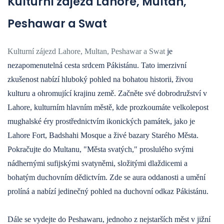
Kulturní zájezd Lahore, Multan,
Peshawar a Swat
Kulturní zájezd Lahore, Multan, Peshawar a Swat
je
nezapomenutelná cesta srdcem Pákistánu. Tato imerzivní
zkušenost nabízí hluboký pohled na bohatou historii, živou
kulturu a ohromující krajinu země. Začněte své dobrodružství v
Lahore, kulturním hlavním městě, kde prozkoumáte velkolepost
mughalské éry prostřednictvím ikonických památek, jako je
Lahore Fort, Badshahi Mosque a živé bazary Starého Města.
Pokračujte do Multanu, "Města svatých," proslulého svými
nádhernými sufijskými svatyněmi, složitými dlaždicemi a
bohatým duchovním dědictvím. Zde se aura oddanosti a umění
prolíná a nabízí jedinečný pohled na duchovní odkaz Pákistánu.
Dále se vydejte do Peshawaru, jednoho z nejstarších měst v jižní