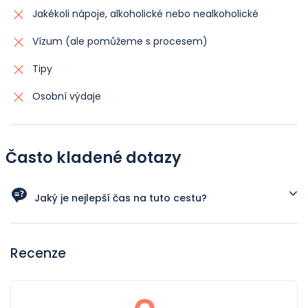
Jakékoli nápoje, alkoholické nebo nealkoholické
Vízum (ale pomůžeme s procesem)
Tipy
Osobní výdaje
Často kladené dotazy
Jaký je nejlepší čas na tuto cestu?
Nejlepší doba pro tuto cestu je od listopadu do dubna.
Během tohoto období je počasí příjemné, což je ideální
Recenze
pro objevování historických míst, kulturních památek a
malebné krásy těchto oblastí.