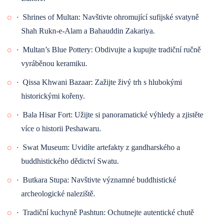
·
Shrines of Multan: Navštivte ohromující sufijské svatyně
Transfer na mezinárodní letiště Islámábád pro váš další let. Tímto
Shah Rukn-e-Alam a Bahauddin Zakariya.
končí nezapomenutelná kulturní skupinová prohlídka Pákistánu,
·
Multan’s Blue Pottery: Obdivujte a kupujte tradiční ručně
plná historie, kultury, krajin a smysluplných lidských spojení.
vyráběnou keramiku.
·
Qissa Khwani Bazaar: Zažijte živý trh s hlubokými
historickými kořeny.
·
Bala Hisar Fort: Užijte si panoramatické výhledy a zjistěte
více o historii Peshawaru.
·
Swat Museum: Uvidíte artefakty z gandharského a
buddhistického dědictví Swatu.
·
Butkara Stupa: Navštivte významné buddhistické
archeologické naleziště.
·
Tradiční kuchyně Pashtun: Ochutnejte autentické chutě