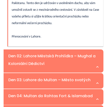
Pakistanu. Tento den je udržován v uvolněném duchu, aby vám
umožnil zotavit se z mezinárodního cestování. V závislosti na čase
vašeho příletu si užijte krátkou orientační procházku nebo
neformální večerní procházku.
Přenocování v Lahore.
Den 02: Lahore Městská Prohlídka – Mughal a
Koloniální Dědictví
Den 03: Lahore do Multan – Město svatých
Dnes prozkoumejte ikonické památky Lahore, které
ukazují mughalskou velkolepost a koloniální eleganci.
Den 04: Multan do Rohtas Fort & Islamabad
Navštivte majestátní Lahore Fort a Badshahi Mosque,
Řídit do Multanu, jednoho z nejstarších měst v Jižní Asii a