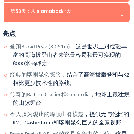
乘坐吉普车返回Skardu。
第50天：从Islamabad出发
过夜：
Skardu的酒店
前往Islamabad的航班（如有需要可选择公路
旅行）。告别晚宴和探险总结。
亮点
前往Islamabad International Airport进行最终
过夜：
Islamabad的酒店
登顶Broad Peak (8,051m)
，这是世界上对经验丰
出发。
富的高海拔登山者来说最容易和最可实现的
8000米高峰之一。
经典的喀喇昆仑探险
，结合了高海拔攀登和与K2
相比更少技术性的路线。
传奇的Baltoro Glacier和Concordia
，地球上最壮观
的山脉舞台。
令人叹为观止的峰顶山脊横越
，提供无与伦比的
K2、Gasherbrum和喀喇昆仑巨人的全景视野。