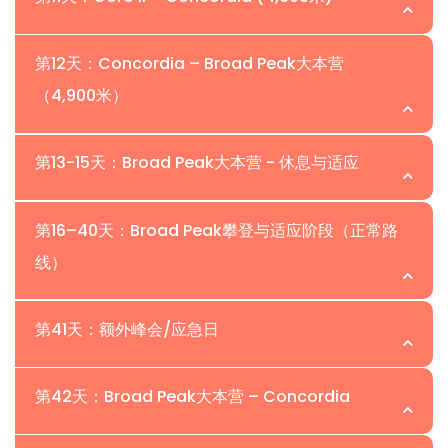
过夜：
在Khoburtse露营
在中央 Baltoro 冰川上徒步旅行，欣赏
过夜：
在Urdukas露营
Masherbrum 和 Gasherbrum IV 的壮丽景色。
第12天：Concordia – Broad Peak大本营
（4,900米）
前往Concordia，著名的
“山神的宝座大厅。”
过夜：
在 Goro II 营地露营
享受K2、Broad Peak和Gasherbrum I & II的壮
丽景色。
第13-15天：Broad Peak大本营 - 休息与适应
通过Concordia前往Broad Peak大本营的最终
过夜：
在Concordia露营
徒步旅行。建立大本营，组织登山装备，适
第16–40天：Broad Peak攀登与适应阶段（正常路
应探险日常。
线）
在大本营的休息和适应日。进行医疗检查、
路线观察、绳索固定协调和大本营以上的适
过夜：
在Broad Peak大本营露营
应性徒步。
第41天：额外峰会/应急日
此阶段专注于核心的Broad Peak攀登探险，
过夜：
Broad Peak Base Camp
包括：
第42天：Broad Peak大本营 – Concordia
在大本营、营地I、营地II和营地III之间进
保留用于延迟峰会尝试、第二次峰会窗口或
行负重运输