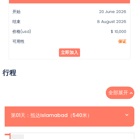
始
20 June 2026
结
束
8 August 2026
价
$ 10,000
格
(usd)
保证
可
立即加入
用
性
行程
全部展开
第01天：抵达Islamabad（540米）