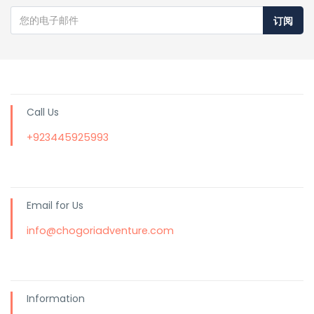
订阅
Call Us
+923445925993
Email for Us
info@chogoriadventure.com
Information