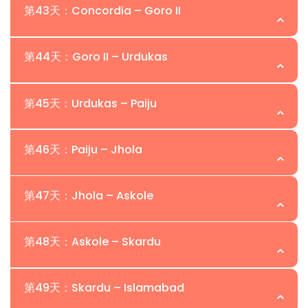
因天气条件而增加的下降时间。
第43天：Concordia – Goro II
建立高山营地并在标准路线固定绳索
在完成Broad Peak攀登探险后开始返回。
多次轮换以确保适应性
第44天：Goro II – Urdukas
在大本营之间的运输期间休息日
过夜：
在Concordia露营
沿着巴尔托罗冰川返回。
持续的天气监测和路线安全评估
第45天：Urdukas – Paiju
过夜：
在Goro II露营
在壮观的告别景色中下降，俯瞰喀喇昆仑的
典型的营地设置：
巨人。
第46天：Paiju – Jhola
营地I：
~5,800米
营地II：
~6,600米
返回Paiju营地。
过夜：
在Urdukas露营
营地III：
~7,100米
第47天：Jhola – Askole
峰顶营地（可选）：
~7,400米
过夜：
在Paiju露营
沿着布拉尔杜河徒步旅行。
第48天：Askole – Skardu
过夜：
在Jhola露营
这个灵活的时间窗口允许登山者等待最佳的
博拉德峰攀登探险的最后徒步日。
峰顶天气窗口，并确保安全的适应性。
第49天：Skardu – Islamabad
过夜：
营地或阿斯科尔的客栈