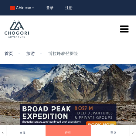
Chinese
登录
注册
首页
旅游
博拉峰攀登探险
‹
›
出发
行程
亮点