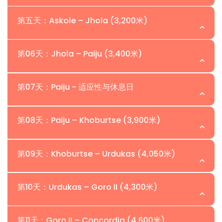
在Skardu的休息日，用于恢复和适应。最后
如果航班被取消，将通过Karakoram公路旅
采购新鲜补给，检查燃料，安排搬运工，并
第五天：Askole – Jhola (3,200米)
行（2天）。
完成Broad Peak的攀登许可证和政府手续。
乘坐4x4吉普车沿着Indus和Braldu河前往
Askole，这是Karakoram冰川之前的最后一个
第06天：Jhola – Paiju (3,400米)
过夜：
Skardu的酒店
过夜：
Skardu的酒店
定居点，也是Broad Peak攀登探险路线的入
开始徒步旅行，前往Broad Peak攀登探险。
口。
沿着Braldu River徒步旅行，欣赏Bakhor Das
第07天：Paiju - 适应性与休息日
Peak的壮丽景色。
一段风景如画的徒步旅行，缓慢上升。特朗
过夜：
在Askole露营
戈塔和大教堂峰的戏剧性花岗岩尖峰主导着
第08天：Paiju – Khoburtse (3,900米)
过夜：
在Jhola露营
天际线。
休息和适应日。可选择在Paiju Glacier进行短
途徒步，以为Baltoro Glacier徒步做好准备。
第09天：Khoburtse – Urdukas (4,050米)
过夜：
在Paiju露营
进入巴尔托罗冰川，这是极地地区以外最长
过夜：
在Paiju露营
的冰川之一，标志着博罗峰探险接近的重要
第10天：Urdukas – Goro II (4,300米)
里程碑。
徒步前往Urdukas，这是Baltoro冰川上最美丽
的营地之一，提供周围花岗岩巨人的全景。
第11天：Goro II – Concordia (4,600米)