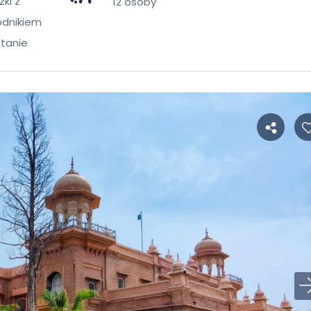
ki z
12 osoby
dnikiem
stanie