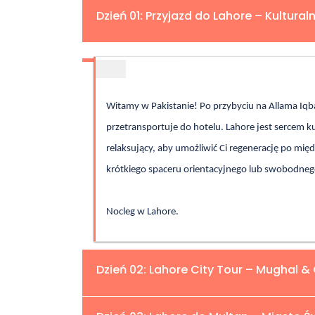
Dzień 01: Przyjazd do Lahore – Kultural
Witamy w Pakistanie! Po przybyciu na Allama Iqbal
przetransportuje do hotelu. Lahore jest sercem ku
relaksujący, aby umożliwić Ci regenerację po mię
krótkiego spaceru orientacyjnego lub swobodneg
Nocleg w Lahore.
Dzień 02: Lahore City Tour – Mughal & 