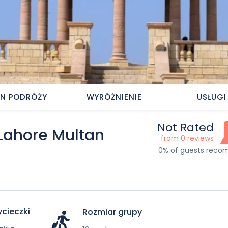
AN PODRÓŻY
WYRÓŻNIENIE
USŁUGI
Not Rated
 Lahore Multan
from 0 reviews
0% of guests rec
cieczki
Rozmiar grupy