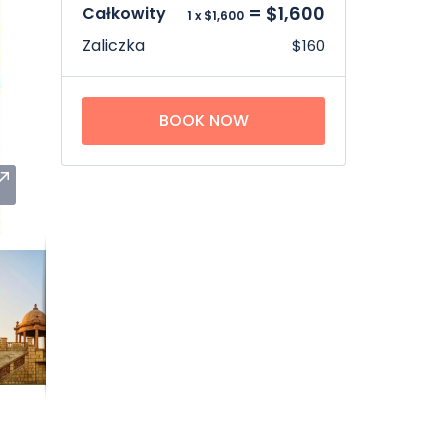
= $1,600
Całkowity
1 x $1,600
Zaliczka
$160
BOOK NOW