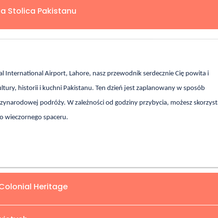
na Stolica Pakistanu
 International Airport, Lahore, nasz przewodnik serdecznie Cię powita i
ltury, historii i kuchni Pakistanu. Ten dzień jest zaplanowany w sposób
dzynarodowej podróży. W zależności od godziny przybycia, możesz skorzyst
o wieczornego spaceru.
Colonial Heritage