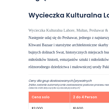
Wycieczka Kulturalna 
Wycieczka Kulturalna Lahore, Multan, Peshawar &
Następnie udaj się do Peshawar, jednego z najstarsz
Khwani Bazaar i starożytne architektoniczne skarby
bujnych dolinach Swat, historycznych miejscach buddy
miłośników historii, entuzjastów sztuki i miłośnik
różnorodnego dziedzictwa i malowniczej urody Paki
Ceny dla grup dostosowanych/prywatnych
Zniżka zostanie automatycznie zastosowana podczas procesu rezerwacj
(obecnie zniżki dotyczą tylko wycieczek prywatnych)
Cena solo
2 do 4 Person
$3,000
$1,600