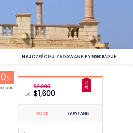
NAJCZĘŚCIEJ ZADAWANE PYTANIA
RECENZJE
0
/5
20%
$2,000
ommend
$1,600
Od
BOOK
ZAPYTANIE