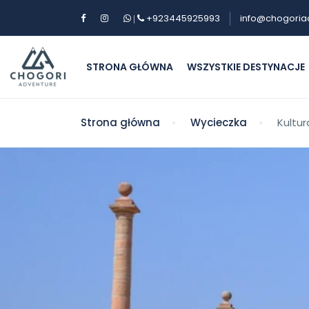
+923445925993
info@chogoria
|
STRONA GŁÓWNA
WSZYSTKIE DESTYNACJE
Strona główna
Wycieczka
Kultu