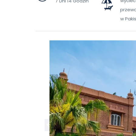
wyciecz
7 Dni 14 Godzin
przewo
w Paki