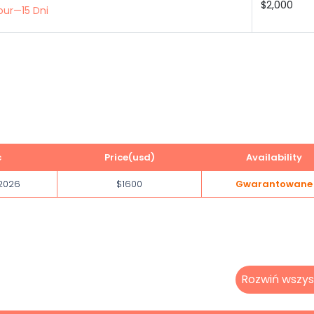
$2,000
our—15 Dni
c
Price(usd)
Availability
 2026
$1600
Gwarantowane
Rozwiń wszys