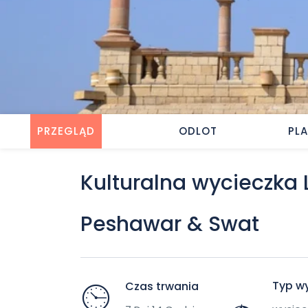
PRZEGLĄD
ODLOT
PL
Kulturalna wycieczka
Peshawar & Swat
Typ wy
Czas trwania