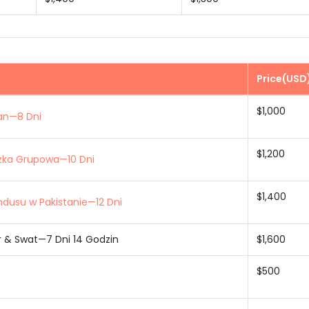
Price(USD
$1,000
tan—8 Dni
$1,200
zka Grupowa—10 Dni
$1,400
Indusu w Pakistanie—12 Dni
r & Swat—7 Dni 14 Godzin
$1,600
$500