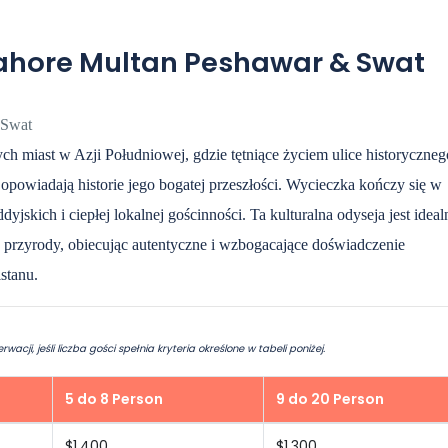
Lahore Multan Peshawar & Swat
 Swat
ych miast w Azji Południowej, gdzie tętniące życiem ulice historyczneg
 opowiadają historie jego bogatej przeszłości. Wycieczka kończy się w
jskich i ciepłej lokalnej gościnności. Ta kulturalna odyseja jest ideal
ów przyrody, obiecując autentyczne i wzbogacające doświadczenie
stanu.
i, jeśli liczba gości spełnia kryteria określone w tabeli poniżej.
5 do 8 Person
9 do 20 Person
$1,400
$1,300