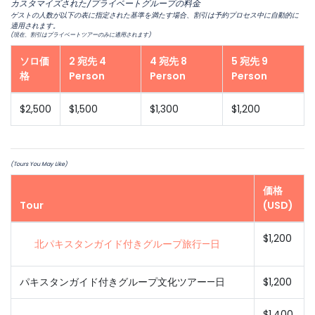
カスタマイズされた/プライベートグループの料金
ゲストの人数が以下の表に指定された基準を満たす場合、割引は予約プロセス中に自動的に
適用されます。
(現在、割引はプライベートツアーのみに適用されます)
ソロ価
2 宛先 4
4 宛先 8
5 宛先 9
格
Person
Person
Person
$2,500
$1,500
$1,300
$1,200
(Tours You May Like)
価格
Tour
(USD)
$1,200
北パキスタンガイド付きグループ旅行—日
パキスタンガイド付きグループ文化ツアー—日
$1,200
$1,400