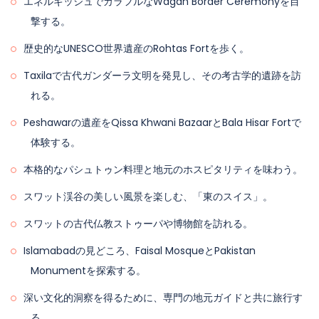
エネルギッシュでカラフルなWagah Border Ceremonyを目
イスラマバードでの宿泊。
撃する。
歴史的なUNESCO世界遺産のRohtas Fortを歩く。
Taxilaで古代ガンダーラ文明を発見し、その考古学的遺跡を訪
れる。
Peshawarの遺産をQissa Khwani BazaarとBala Hisar Fortで
体験する。
本格的なパシュトゥン料理と地元のホスピタリティを味わう。
スワット渓谷の美しい風景を楽しむ、「東のスイス」。
スワットの古代仏教ストゥーパや博物館を訪れる。
Islamabadの見どころ、Faisal MosqueとPakistan
Monumentを探索する。
深い文化的洞察を得るために、専門の地元ガイドと共に旅行す
る。