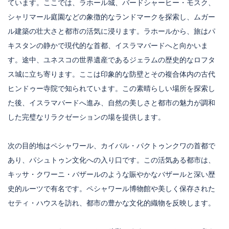
ています。ここでは、ラホール城、バードシャーヒー・モスク、
シャリマール庭園などの象徴的なランドマークを探索し、ムガー
ル建築の壮大さと都市の活気に浸ります。ラホールから、旅はパ
キスタンの静かで現代的な首都、イスラマバードへと向かいま
す。途中、ユネスコの世界遺産であるジェラムの歴史的なロフタ
ス城に立ち寄ります。ここは印象的な防壁とその複合体内の古代
ヒンドゥー寺院で知られています。この素晴らしい場所を探索し
た後、イスラマバードへ進み、自然の美しさと都市の魅力が調和
した完璧なリラクゼーションの場を提供します。
次の目的地はペシャワール、カイバル・パクトゥンクワの首都で
あり、パシュトゥン文化への入り口です。この活気ある都市は、
キッサ・クワーニ・バザールのような賑やかなバザールと深い歴
史的ルーツで有名です。ペシャワール博物館や美しく保存された
セティ・ハウスを訪れ、都市の豊かな文化的織物を反映します。