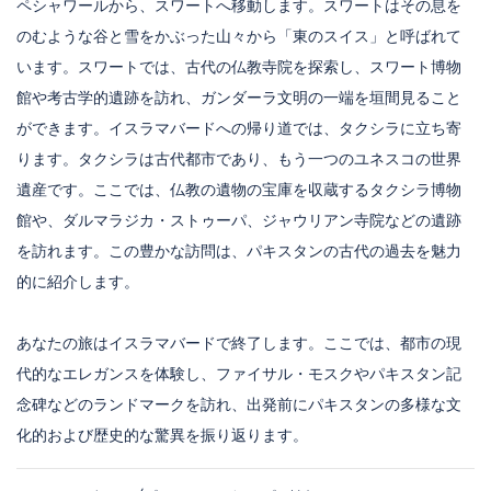
ペシャワールから、スワートへ移動します。スワートはその息を
のむような谷と雪をかぶった山々から「東のスイス」と呼ばれて
います。スワートでは、古代の仏教寺院を探索し、スワート博物
館や考古学的遺跡を訪れ、ガンダーラ文明の一端を垣間見ること
ができます。イスラマバードへの帰り道では、タクシラに立ち寄
ります。タクシラは古代都市であり、もう一つのユネスコの世界
遺産です。ここでは、仏教の遺物の宝庫を収蔵するタクシラ博物
館や、ダルマラジカ・ストゥーパ、ジャウリアン寺院などの遺跡
を訪れます。この豊かな訪問は、パキスタンの古代の過去を魅力
的に紹介します。
あなたの旅はイスラマバードで終了します。ここでは、都市の現
代的なエレガンスを体験し、ファイサル・モスクやパキスタン記
念碑などのランドマークを訪れ、出発前にパキスタンの多様な文
化的および歴史的な驚異を振り返ります。