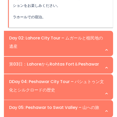
ションをお楽しみください。
ラホールでの宿泊。
Day 02: Lahore City Tour – ムガールと植民地の
遺産
第03日：LahoreからRohtas Fort＆Peshawar
今日はラホールの象徴的なランドマークを探ります。壮大
なLahore FortとBadshahi Mosqueを訪れ、ムガールの壮
DDay 04: Peshawar City Tour – パシュトゥン文
大さの象徴を体験します。活気あるWalled Cityを歩き、
化とシルクロードの歴史
朝食後、北へドライブして、シェール・シャー・スーリに
Shalimar Gardensを訪れ、Minar-e-Pakistanに立ち寄
よって建設された軍事建築の傑作であるロフタスフォート
ります。夕方には、エネルギッシュなWagah Border
のユネスコ世界遺産を訪れます。その巨大な壁、門、そし
Day 05: Peshawar to Swat Valley – 山への旅
Ceremonyを体験し、ユニークな文化的スペクタクルを
てパノラマの景色を探索します。旅を続けて、南アジアで
カイバル・パクトゥンクワの文化的中心を探検してくださ
楽しみます。