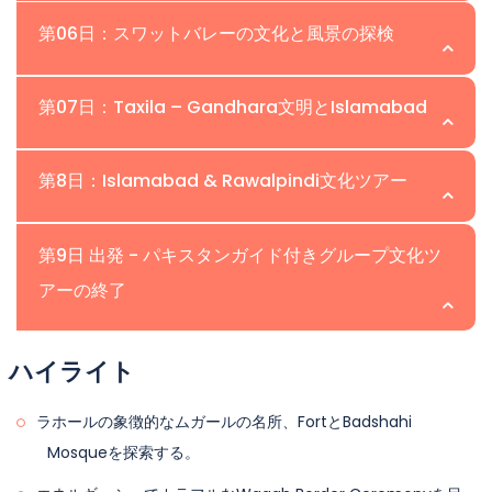
最も古い生きた都市の一つであるペシャワールへ向かいま
い。Bala Hisar Fort、Peshawar Museumを訪れ、かつ
第06日：スワットバレーの文化と風景の探検
す。
ラホールで宿泊。
てシルクロードの重要な交易拠点であった伝説のQissa
美しいSwat Valleyへドライブします。「東のスイス」と
Khwani Bazaarを散策しましょう。伝統的なパシュトゥン
ペシャワールで宿泊。
して知られています。風景は平野から緑豊かな谷や松の森
第07日：Taxila – Gandhara文明とIslamabad
料理と温かい地元のホスピタリティを楽しんでください。
へと変わります。到着後、チェックインしてSwat Riverの
スワットの豊かな歴史と自然の融合を探求してください。
そばでリラックスします。
ペシャワールで一泊。
スワット博物館、サイドゥ・シャリフ・ストゥーパを訪
第8日：Islamabad & Rawalpindi文化ツアー
れ、マラム・ジャバや周辺の谷での美しい景色を楽しんで
Swatで一泊します。
今日のハイライトはTaxilaで、UNESCO世界遺産であり、
ください。この地域の仏教の過去と現代のパシュトゥン文
古代ガンダーラ文明の最も重要な中心地の一つです。
第9日 出発 - パキスタンガイド付きグループ文化ツ
化について学びましょう。
Taxila博物館、Jaulian修道院、2000年以上前にさかのぼ
アーの終了
パキスタンの現代の首都を探検しましょう。Faisal
る考古学的遺跡を訪れます。夕方の観光のために
スワットでの宿泊。
Mosque、Pakistan Monument & Museum、Lok Virsa Museumを
Islamabadに戻ります。
訪れ、Daman-e-Kohからのパノラマビューを楽しんでくだ
ハイライト
さい。地元のショッピングとストリートフードのために
Islamabadで宿泊。
イスラマバード国際空港への移動、次のフライトのため
Rawalpindi Bazaarへのオプション訪問があります。グルー
ラホールの象徴的なムガールの名所、FortとBadshahi
に。これは、歴史、文化、風景、そして真の人間関係に満
プのさよならディナー。
Mosqueを探索する。
ちた忘れられないパキスタンガイド付きグループ文化ツア
ーの終わりを意味します。