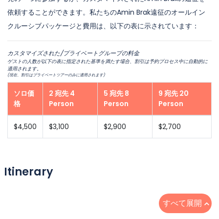
依頼することができます。私たちのAmin Brak遠征のオールイン
クルーシブパッケージと費用は、以下の表に示されています：
カスタマイズされた/プライベートグループの料金
ゲストの人数が以下の表に指定された基準を満たす場合、割引は予約プロセス中に自動的に
適用されます。
(現在、割引はプライベートツアーのみに適用されます)
ソロ価
2 宛先 4
5 宛先 8
9 宛先 20
格
Person
Person
Person
$4,500
$3,100
$2,900
$2,700
Itinerary
すべて展開