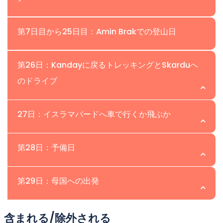
クルーと供給品と共にKhaplu渓谷を通ってKanday村に向
しており、ゲストを提携ホテルまで案内します。早めに到
に出かけます。この要塞からはインダス川、スカルドゥ、
かいます。SkarduからKandayまでのジープドライブは
着した場合は、休息を取る時間が十分にあり、地元のバザ
そしてその周辺の息をのむような景色が広がっています。
5〜7時間です。Khapluで昼食を取った後、私たちは
場所：ナングマ渓谷 | 標高：
第7日目から25日目：Amin Brakでの登山日
ールやスカルドゥ市の郊外を訪れることができます。
Kandayに向けて旅を続けます。そこで、ポーター、登山
宿泊: ツインシェアのホテルルーム。
宿泊: ツインシェアのホテルルーム。
アシスタント、キッチンクルーがAmin Brak遠征のために
食事: 朝食、昼食、夕食が含まれています。
場所：ナングマ渓谷 | 高度：
第26日：Kandayに戻るトレッキングとSkarduへ
食事: 朝食、昼食、夕食が含まれています。
合流します。スタッフがテントを設営し、参加者には温か
のドライブ
いお茶とクッキー、スナックが提供されます。私たちはメ
スのテントで夕食を取り、完全にサービスされたキャンプ
サイトで一晩を過ごします。
場所：Skardu | 高度：
27日：イスラマバードへ車で行くか飛ぶか
宿泊：ツインシェアのテント。
美しいKhaplu渓谷を通ってSkarduに戻ります。
場所：Islamabad | 高度：
第28日：予備日
食事：朝食、昼食、夕食が含まれています。
宿泊: ツインシェアのホテルルーム。
PIAを利用してIslamabadに飛ぶか、フライトキャンセル
食事: 朝食、昼食、夕食が含まれています。
場所：Islamabad | 高度：
第29日：母国への出発
の場合はChilasまで車で移動してください。
イスラマバードでの休息日、またはフライトキャンセルの
宿泊: ツインシェアのホテルルーム。
場所：Islamabad | 高度：
含まれる/除外される
場合はチラスからイスラマバードへのドライブ。
食事: 朝食、昼食、夕食が含まれています。