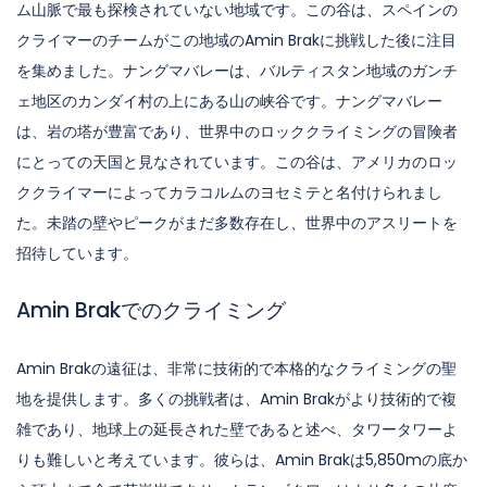
ム山脈で最も探検されていない地域です。この谷は、スペインの
クライマーのチームがこの地域のAmin Brakに挑戦した後に注目
を集めました。ナングマバレーは、バルティスタン地域のガンチ
ェ地区のカンダイ村の上にある山の峡谷です。ナングマバレー
は、岩の塔が豊富であり、世界中のロッククライミングの冒険者
にとっての天国と見なされています。この谷は、アメリカのロッ
ククライマーによってカラコルムのヨセミテと名付けられまし
た。未踏の壁やピークがまだ多数存在し、世界中のアスリートを
招待しています。
Amin Brakでのクライミング
Amin Brakの遠征は、非常に技術的で本格的なクライミングの聖
地を提供します。多くの挑戦者は、Amin Brakがより技術的で複
雑であり、地球上の延長された壁であると述べ、タワータワーよ
りも難しいと考えています。彼らは、Amin Brakは5,850mの底か