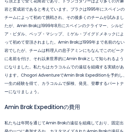
ら頂上まで全て花崗岩であり、トランゴタワーはより多くの片麻
岩と変成岩であると考えています。ブラクは1995年にスペインの
チームによって初めて挑戦され、その後多くのチームが試みまし
たが、Amin Brakは1999年8月にスペインのクライマー、シルビ
ア・ビダル、ペップ・マシップ、ミゲル・プイグドメネックによ
って初めて登頂されました。Amin Brakは1999年まで名前のない
岩でしたが、チームは料理人の息子アミンにちなんでこのピーク
に名前を付け、それ以来世界的にAmin Brakとして知られるよう
になりました。私たちはカラコルムでの遠征を組織する実績があ
ります。Chogori AdventureでAmin Brak Expeditionを予約し、
一生の経験を得て、カラコルムで探検、発見、登攀するパートナ
ーになりましょう。
Amin Brak Expeditionの費用
私たちは年間を通じてAmin Brakの遠征を組織しており、固定出
発の一つに参加するか、カスタマイズされたAmin Brakの遠征を