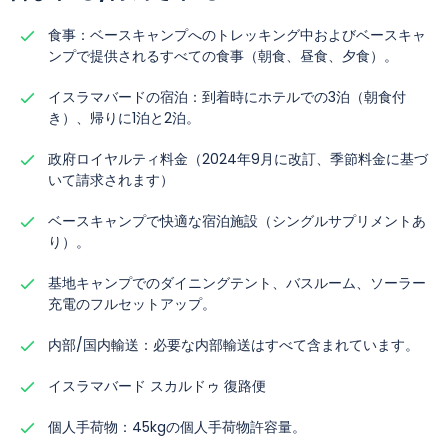
今日は参加者がアミン・ブラク探検を終え、それぞれの国
食事：ベースキャンプへのトレッキング中およびベースキャ
宿泊: ツインシェアのホテルルーム。
ンプで提供されるすべての食事（朝食、昼食、夕食）。
に出発します。
食事: 朝食、昼食、夕食が含まれています。
イスラマバードの宿泊：到着時にホテルでの3泊（朝食付
宿泊: ツインシェアのホテルルーム。
き）、帰りに1泊と2泊。
食事: 朝食、昼食、夕食が含まれています。
政府ロイヤルティ料金（2024年9月に改訂、季節料金に基づ
いて請求されます）
ベースキャンプで快適な宿泊施設（シングルサプリメントあ
り）。
基地キャンプでのダイニングテント、バスルーム、ソーラー
充電のフルセットアップ。
内部/国内輸送：必要な内部輸送はすべて含まれています。
イスラマバード スカルドゥ 復路便
個人手荷物：45kgの個人手荷物許容量。