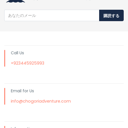
購読する
Call Us
+923445925993
Email for Us
info@chogoriadventure.com