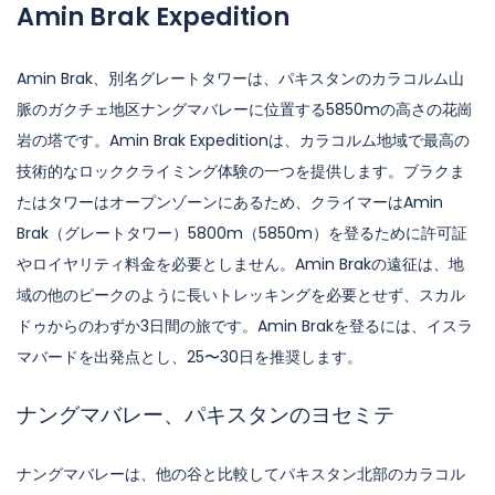
Amin Brak Expedition
Amin Brak、別名グレートタワーは、パキスタンのカラコルム山
脈のガクチェ地区ナングマバレーに位置する5850mの高さの花崗
岩の塔です。Amin Brak Expeditionは、カラコルム地域で最高の
技術的なロッククライミング体験の一つを提供します。ブラクま
たはタワーはオープンゾーンにあるため、クライマーはAmin
Brak（グレートタワー）5800m（5850m）を登るために許可証
やロイヤリティ料金を必要としません。Amin Brakの遠征は、地
域の他のピークのように長いトレッキングを必要とせず、スカル
ドゥからのわずか3日間の旅です。Amin Brakを登るには、イスラ
マバードを出発点とし、25〜30日を推奨します。
ナングマバレー、パキスタンのヨセミテ
ナングマバレーは、他の谷と比較してパキスタン北部のカラコル