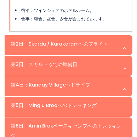
宿泊：ツインシェアのホテルルーム。
食事：朝食、昼食、夕食が含まれています。
第2日：Skardu / Karakoramへのフライト
場所：Skardu | 高度：
第3日：スカルドゥでの準備日
アミン・ブラク遠征の2日目、私たちは朝にスカルドゥへ
場所：Skardu | 高度：
第4日：Kanday Villageへドライブ
飛行します。スカルドゥはカラコルム山脈の遠征やトレッ
キングの物流拠点です。イスラマバードからスカルドゥへ
スカルドゥはインダス川沿いの山岳町で、山々に囲まれて
場所:Kanday | 高度:
のフライトでは、ヒマラヤとカラコルム山脈の壮大な景色
第5日：Minglu Broqへのトレッキング
います。朝食後、アミン・ブラク遠征のための装備を確認
を楽しむことができ、ナンガ・パルバットが他の山々の中
し、足りないものがあれば購入またはレンタルします。装
早朝、私たちはKanday村に向けて出発します。Kanday
でそびえ立つのを見ることができるでしょう。スカルドゥ
場所：ナングマ渓谷 | 高度：
備が整ったら、スカルドゥ・バザールから数百メートルの
第6日：Amin Brakベースキャンプへのトレッキン
はAmin Brak遠征への道のりの最後の村です。私たちは、
に到着すると、スタッフの一人がスカルドゥ空港でお待ち
距離にあるカールポチョと古い城への高所順応ハイキング
グ