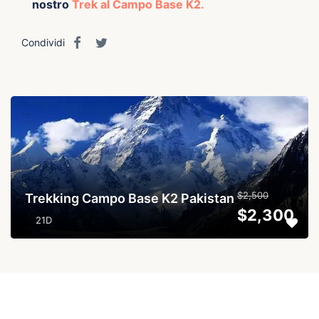
nostro
Trek al Campo Base K2.
Condividi
...
$2,500
Trekking Campo Base K2 Pakistan
$2,300
21D
...