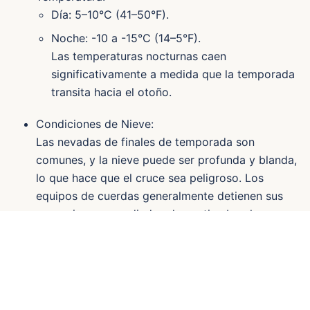
Día: 5–10°C (41–50°F).
Noche: -10 a -15°C (14–5°F).
Las temperaturas nocturnas caen
significativamente a medida que la temporada
transita hacia el otoño.
Condiciones de Nieve:
Las nevadas de finales de temporada son
comunes, y la nieve puede ser profunda y blanda,
lo que hace que el cruce sea peligroso. Los
equipos de cuerdas generalmente detienen sus
operaciones a mediados de septiembre, lo que
significa que la ruta puede carecer de la
configuración de seguridad necesaria.
Desafíos:
Aumento del riesgo de mal tiempo, incluyendo
tormentas de nieve.