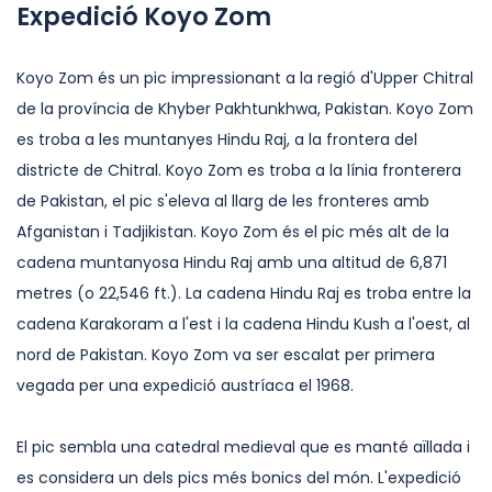
Expedició Koyo Zom
Koyo Zom és un pic impressionant a la regió d'Upper Chitral
de la província de Khyber Pakhtunkhwa, Pakistan. Koyo Zom
es troba a les muntanyes Hindu Raj, a la frontera del
districte de Chitral. Koyo Zom es troba a la línia fronterera
de Pakistan, el pic s'eleva al llarg de les fronteres amb
Afganistan i Tadjikistan. Koyo Zom és el pic més alt de la
cadena muntanyosa Hindu Raj amb una altitud de 6,871
metres (o 22,546 ft.). La cadena Hindu Raj es troba entre la
cadena Karakoram a l'est i la cadena Hindu Kush a l'oest, al
nord de Pakistan. Koyo Zom va ser escalat per primera
vegada per una expedició austríaca el 1968.
El pic sembla una catedral medieval que es manté aïllada i
es considera un dels pics més bonics del món. L'expedició