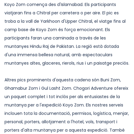
Koyo Zom comença des d'Islamabad. Els participants
viatjaran fins a Chitral per carretera o per aire. El pic es
troba a la vall de Yarkhoon d'Upper Chitral, el viatge fins al
camp base de Koyo Zom és força emocionant. Els
participants faran una caminada a través de les
muntanyes Hindu Raj de Pakistan. La regió està dotada
d'una immensa bellesa natural, amb espectaculars
muntanyes altes, glaceres, rierols, rius i un paisatge preciós.
Altres pics prominents d'aquesta cadena són Buni Zom,
Ghamabur Zom i Gul Lasht Zom. Chogori Adventure ofereix
un paquet complet i tot inclòs per als entusiastes de la
muntanya per a l'expedició Koyo Zom. Els nostres serveis
inclouen tota la documentació, permisos, logística, menjar,
personal, porters, allotjament a l'hotel, vols, transport i
porters d'alta muntanya per a aquesta expedició. També