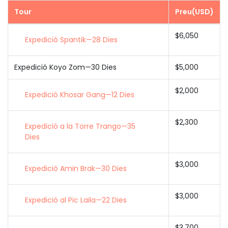
Tour
Preu(USD)
$6,050
Expedició Spantik—28 Dies
Expedició Koyo Zom—30 Dies
$5,000
$2,000
Expedició Khosar Gang—12 Dies
$2,300
Expedició a la Torre Trango—35
Dies
$3,000
Expedició Amin Brak—30 Dies
$3,000
Expedició al Pic Laila—22 Dies
$3,700