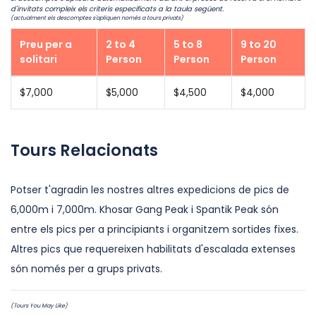
d'invitats compleix els criteris especificats a la taula següent.
(actualment els descomptes s'apliquen només a tours privats)
Preu per a
2 to 4
5 to 8
9 to 20
solitari
Person
Person
Person
$7,000
$5,000
$4,500
$4,000
Tours Relacionats
Potser t'agradin les nostres altres expedicions de pics de
6,000m i 7,000m. Khosar Gang Peak i Spantik Peak són
entre els pics per a principiants i organitzem sortides fixes.
Altres pics que requereixen habilitats d'escalada extenses
són només per a grups privats.
(Tours You May Like)