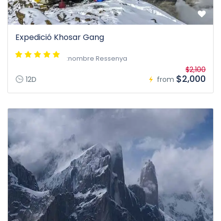
Expedició Khosar Gang
:nombre Ressenya
$2,100
$2,000
12D
from