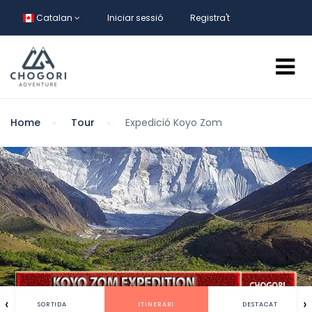
Catalan
Iniciar sessió
Registra't
Home
Tour
Expedició Koyo Zom
‹
›
SORTIDA
ITINERARI
DESTACAT