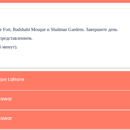
e Fort, Badshahi Mosque и Shalimar Gardens. Завершите день
представлением.
5 минут).
едие Lahore
hawar
Museum, Wazir Khan Mosque и Anarkali Bazaar. Присоединяйтесь к
hawar
30 минут между местами).
торической крепости Rohtas (объект Всемирного наследия ЮНЕС