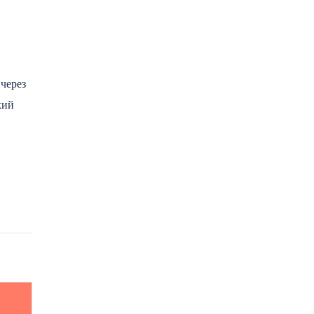
через
кий