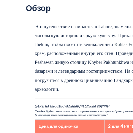
Обзор
Это путешествие начинается в Lahore, знаменит
могольскую историю и яркую культуру.
Приклю
Jhelum, чтобы посетить великолепный
Rohtas Fo
храм, расположенный внутри его стен. Проведит
Peshawar, живую столицу Khyber Pakhtunkhwa 
базарами и легендарным гостеприимством. На о
погрузиться в древнюю цивилизацию Гандхары
археологии.
Цены на индивидуальные/частные группы
Скидка будет автоматически применена в процессе бронировани
(в настоящее время скидки применимы только к частным турам)
Цена для одиночки
2 для 4 Per