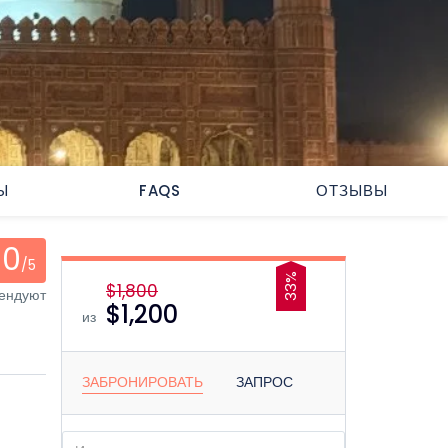
Ы
FAQS
ОТЗЫВЫ
0
/5
33%
$1,800
мендуют
$1,200
из
ЗАБРОНИРОВАТЬ
ЗАПРОС