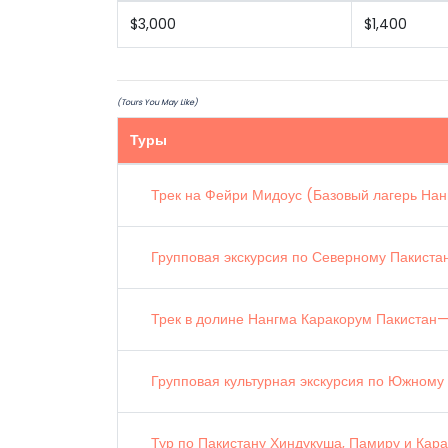
$3,000
$1,400
(Tours You May Like)
Туры
Трек на Фейри Мидоус (Базовый лагерь На
Групповая экскурсия по Северному Пакиста
Трек в долине Нангма Каракорум Пакистан—
Групповая культурная экскурсия по Южному
Тур по Пакистану Хиндукуша, Памиру и Кар