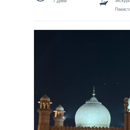
экскурс
7 Дней
Пакист