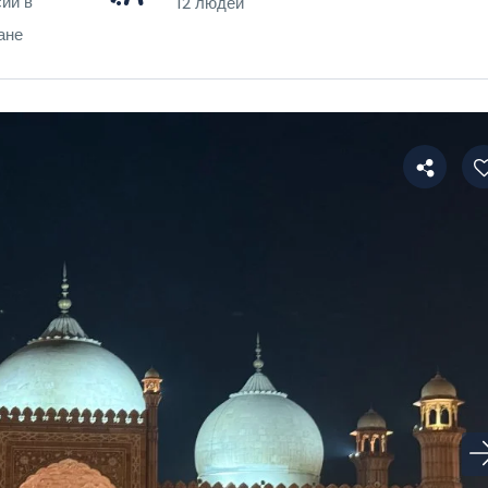
ии в
12 людей
ане