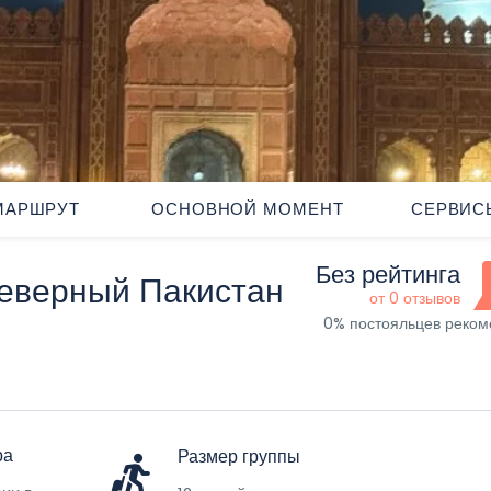
МАРШРУТ
ОСНОВНОЙ МОМЕНТ
СЕРВИС
Без рейтинга
еверный Пакистан
от 0 отзывов
0% постояльцев реко
ра
Размер группы