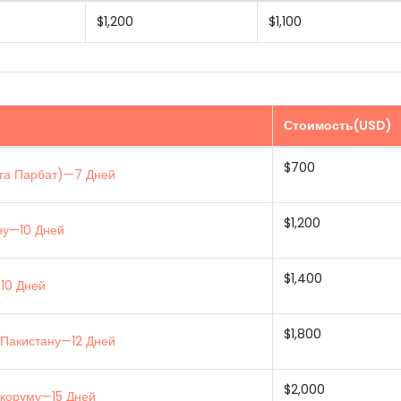
$1,200
$1,100
Стоимость(USD)
$700
нга Парбат)—7 Дней
$1,200
ну—10 Дней
$1,400
10 Дней
$1,800
 Пакистану—12 Дней
$2,000
акоруму—15 Дней