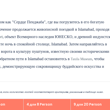
ом как "Сердце Пенджаба", где вы погрузитесь в его богатую
чение продолжается живописной поездкой в Islamabad, проходя 
rt
, объект Всемирного наследия ЮНЕСКО, и древний индуистс
е ночь в спокойной столице, Islamabad.
Затем направляйтесь в
и ворота в культуру пуштунов, известную своими историческими
братном пути в Islamabad остановитесь в
, чтобы
Taxila Museum
, демонстрирующую сокровищницу буддийского искусства и
я, если количество гостей соответствует критериям, указанным в таблице ниже.
son
4 для 8 Person
9 для 20 Person