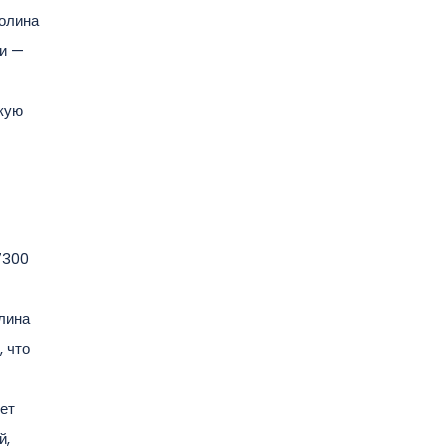
Долина
ии —
скую
7300
лина
 что
кет
й,