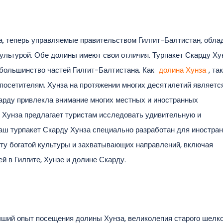
а, теперь управляемые правительством Гилгит-Балтистан, обла
ультурой. Обе долины имеют свои отличия. Турпакет Скарду Ху
большинство частей Гилгит-Балтистана. Как
долина Хунза
, та
посетителям. Хунза на протяжении многих десятилетий являетс
арду привлекла внимание многих местных и иностранных
 Хунза предлагает туристам исследовать удивительную и
аш турпакет Скарду Хунза специально разработан для иностран
оту богатой культуры и захватывающих направлений, включая
 в Гилгите, Хунзе и долине Скарду.
чший опыт посещения долины Хунза, великолепия старого шелк