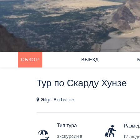
ОБЗОР
ВЫЕЗД
Тур по Скарду Хунзе
Gilgit Baltistan
Тип тура
Размер
экскурсии в
12 люд