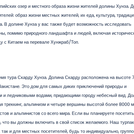
альпийских озер и местного образа жизни жителей долины Хунза. 
ителей: образ жизни местных жителей, их еда, культура, традиц
а. В долине Хунза у вас также будет возможность исследовать
лины, помимо природного ландшафта и людей, включая историче
цу с Китаем на перевале Хунжраб/Топ.
мя тура Скарду Хунза. Долина Скарду расположена на высоте 
 Пакистане. Это дом для самых диких приключений природы и
и и ледниковыми водами, придающими городу небесный вид. До
я треккинг, альпинизм и четыре вершины высотой более 8000 м,
тов и альпинистов со всего мира. Если вы планируете посетить
о, что вы должны включить в свой список желаемого. Наш турпа
 так и для местных посетителей, будь то индивидуально, группо