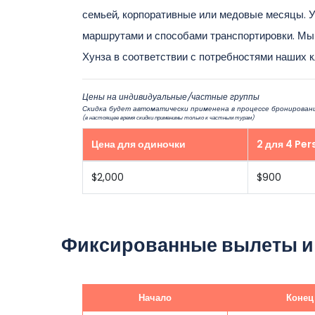
семьей, корпоративные или медовые месяцы. 
маршрутами и способами транспортировки. Мы
Хунза в соответствии с потребностями наших к
Цены на индивидуальные/частные группы
Скидка будет автоматически применена в процессе бронировани
(в настоящее время скидки применимы только к частным турам)
Цена для одиночки
2 для 4 Per
$2,000
$900
Фиксированные вылеты и
Начало
Конец