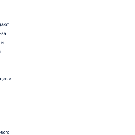
дают
нза
к и
я
цев и
ового