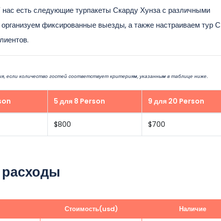
У нас есть следующие турпакеты Скарду Хунза с различными
 организуем фиксированные выезды, а также настраиваем тур 
лиентов.
я, если количество гостей соответствует критериям, указанным в таблице ниже.
son
5 для 8 Person
9 для 20 Person
$800
$700
 расходы
Стоимость(usd)
Наличие