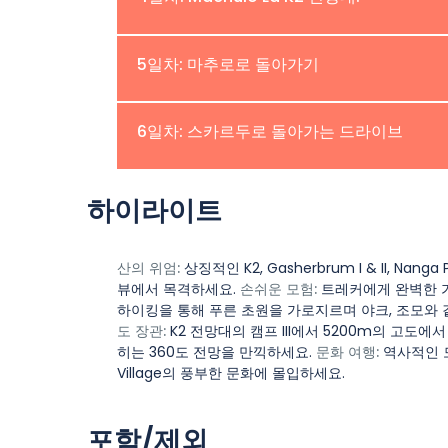
3200m에 위치한 Camp I인 Khadi Br
제공합니다.
쉬운 그러나 약간 가파른 트레킹을 시작하여 Cam
위치:Machulo La | 고도:5,200m
5일차: 마추로로 돌아가기
그들의 가축을 만나고, 버터와 치즈를 생산하
을 관찰하는 독특한 경험을 즐기세요. Camp 
캠프 III, K2 전망대로의 도전적인 오르막을
위치:Machulo | 고도:2,700m
6일차: 스카르두로 돌아가는 드라이브
른 초원을 가로지르며 야생 동물, 지역 가축(야
K2, 가셔브룸 산맥, 브로드 피크, 마샤브루, 
K2 전망대에서 Machulo로 하강하는 6시
위치:Skardu | 고도:2.230m
하이라이트
아첸 빙하, 초르바트 계곡, 난가 파르바트, 
결하여 재충전하세요.
통해 멋진 순간을 포착하고, 맑은 밤하늘 아
마추로에서 스카르두로 돌아가는 길에 카플루
산의 위엄:
상징적인 K2, Gasherbrum I & II, 
하룻밤을 보내세요. 길기트-발티스탄의 문화
뷰에서 목격하세요.
손쉬운 모험:
트레커에게 완벽한 
이 지역의 그림 같은 풍경이 포함됩니다.
하이킹을 통해 푸른 초원을 가로지르며 야크, 조모와 
도 장관:
K2 전망대의 캠프 III에서 5200m의 고도에서 캠핑하
히는 360도 전망을 만끽하세요.
문화 여행:
역사적인 모
Village의 풍부한 문화에 몰입하세요.
포함/제외