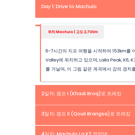
Day 1: Drive to Machulo
위치:Machulo | 고도:2,700m
6-7시간의 지프 여행을 시작하여 153km를 이동
Valley에 위치하고 있으며, Laila Peak
를 거닐며, 이 그림 같은 계곡에서 강의 경치
2일차: 캠프 I (Khadi Broq)로 트레킹
위치:Khadi Broq | 고도:3,200m
3일차: 캠프 II (Qouli Brangsa)로 트레킹
여유로운 아침 식사 후 Felix Guest Hou
위치:Qouli Brangsa | 고도:4.150m
4일차: Machulo La K2 전망대: