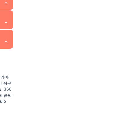
치를
민들과
 활동
은 푸
우리,
는 시
 연
작을
텔에서
파노라마
새와
 쉬운
요.
360
r의 숨막
lo