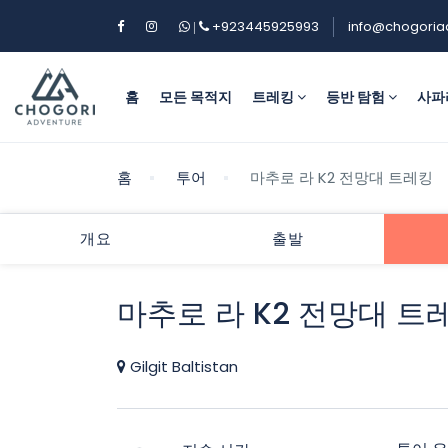
+923445925993
info@chogoria
|
홈
모든 목적지
트레킹
등반 탐험
사파
홈
투어
마추로 라 K2 전망대 트레킹
개요
출발
마추로 라 K2 전망대 트
Gilgit Baltistan