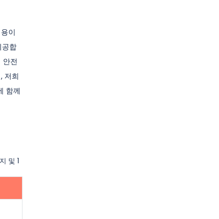
비용이
제공합
이 안전
, 저희
에 함께
 및 1