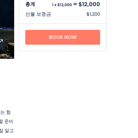
= $12,000
총계
1 x $12,000
선불 보증금
$1,200
BOOK NOW
2는 험
할 준비
잘 알고