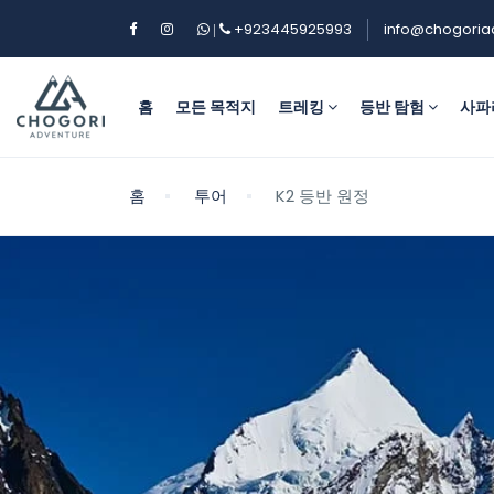
+923445925993
info@chogoria
|
홈
모든 목적지
트레킹
등반 탐험
사파
홈
투어
K2 등반 원정