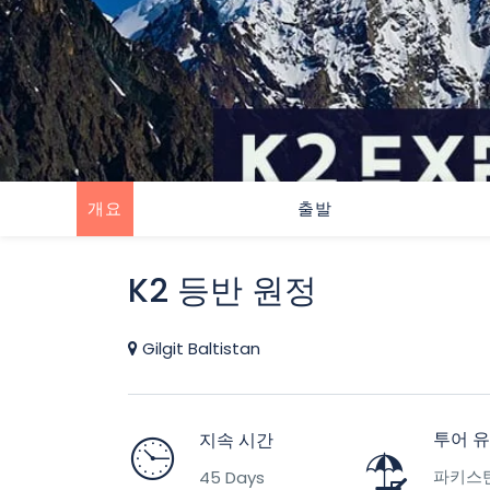
개요
출발
K2 등반 원정
Gilgit Baltistan
투어 
지속 시간
파키스
45 Days