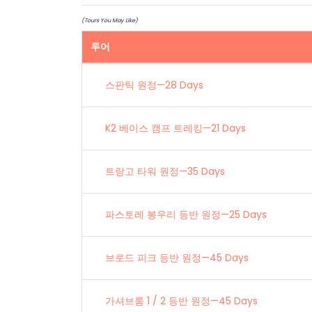
(Tours You May Like)
투어
스판틱 원정—28 Days
K2 베이스 캠프 트레킹—21 Days
트랑고 타워 원정—35 Days
파스토레 봉우리 등반 원정—25 Days
브로드 피크 등반 원정—45 Days
가셔브룸 1 / 2 등반 원정—45 Days