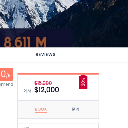
REVIEWS
0
/5
20%
$15,000
ommend
$12,000
에서
BOOK
문의