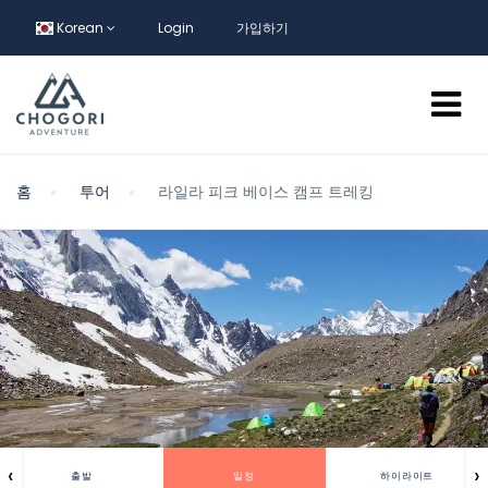
Korean
Login
가입하기
홈
투어
라일라 피크 베이스 캠프 트레킹
‹
›
출발
일정
하이라이트