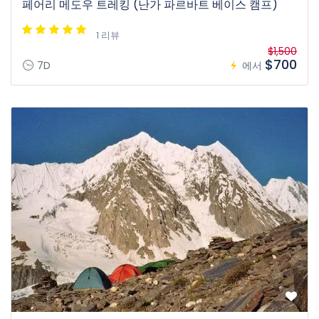
페어리 메도우 트레킹 (난가 파르바트 베이스 캠프)
1 리뷰
$1,500
$700
7D
에서