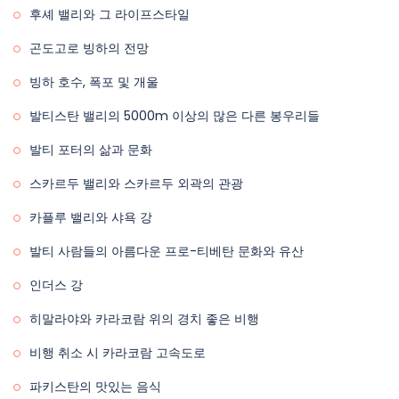
식사: 아침, 점심, 저녁 포함.
후셰 밸리와 그 라이프스타일
곤도고로 빙하의 전망
빙하 호수, 폭포 및 개울
발티스탄 밸리의 5000m 이상의 많은 다른 봉우리들
발티 포터의 삶과 문화
스카르두 밸리와 스카르두 외곽의 관광
카플루 밸리와 샤욕 강
발티 사람들의 아름다운 프로-티베탄 문화와 유산
인더스 강
히말라야와 카라코람 위의 경치 좋은 비행
비행 취소 시 카라코람 고속도로
파키스탄의 맛있는 음식