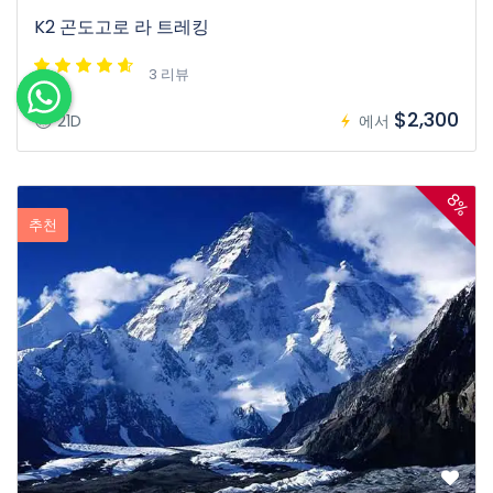
K2 곤도고로 라 트레킹
3 리뷰
$2,300
21D
에서
8%
추천