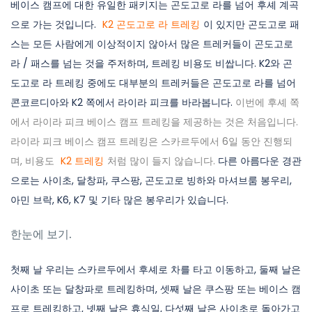
베이스 캠프에 대한 유일한 패키지는 곤도고로 라를 넘어 후셰 계곡
으로 가는 것입니다.
K2 곤도고로 라 트레킹
이 있지만 곤도고로 패
스는 모든 사람에게 이상적이지 않아서 많은 트레커들이 곤도고로
라 / 패스를 넘는 것을 주저하며, 트레킹 비용도 비쌉니다. K2와 곤
도고로 라 트레킹 중에도 대부분의 트레커들은 곤도고로 라를 넘어
콘코르디아와 K2 쪽에서 라이라 피크를 바라봅니다.
이번에 후셰 쪽
에서 라이라 피크 베이스 캠프 트레킹을 제공하는 것은 처음입니다.
라이라 피크 베이스 캠프 트레킹은 스카르두에서 6일 동안 진행되
며, 비용도
K2 트레킹
처럼 많이 들지 않습니다.
다른 아름다운 경관
으로는 사이초, 달창파, 쿠스팡, 곤도고로 빙하와 마셔브룸 봉우리,
아민 브락, K6, K7 및 기타 많은 봉우리가 있습니다.
한눈에 보기.
첫째 날 우리는 스카르두에서 후셰로 차를 타고 이동하고, 둘째 날은
사이초 또는 달창파로 트레킹하며, 셋째 날은 쿠스팡 또는 베이스 캠
프로 트레킹하고, 넷째 날은 휴식일, 다섯째 날은 사이초로 돌아가고