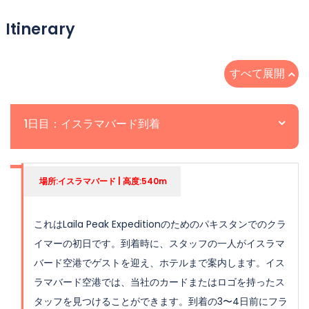
状
況
Itinerary
すべて展開
1日目：イスラマバード到着
場所:イスラマバード | 高度:540m
これはLaila Peak Expeditionのためのパキスタンでのクラ
イマーの初日です。到着時に、スタッフの一人がイスラマ
バード空港でゲストを迎え、ホテルまで案内します。イス
ラマバード空港では、当社のカードまたはロゴを持ったス
タッフを見つけることができます。到着の3〜4日前にフラ