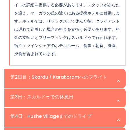
イトの詳細を提供する必要があります。スタッフがあなた
を迎え、マーガラの丘の近くにある提携ホテルに移動しま
す。ホテルでは、リラックスして休んだ後、クライアント
は遅れて到着した場合の料金を支払う必要があります。料
金の支払いとブリーフィングはスカルドゥで行われます。
宿泊：ツインシェアのホテルルーム。食事：朝食、昼食、
夕食が含まれています。
第2日目：Skardu / Karakoramへのフライト
場所：Skardu | 高度：2,230m
第3日：スカルドゥでの休息日
このLaila Peak Expeditionの日、私たちは朝にSkarduへ
場所：Skardu | 高度：2,230m
第4日：Hushe Villageまでのドライブ
飛びます。SkarduはKarakoram山脈の探検とトレッキン
グの物流拠点です。IslamabadからSkarduへのフライト