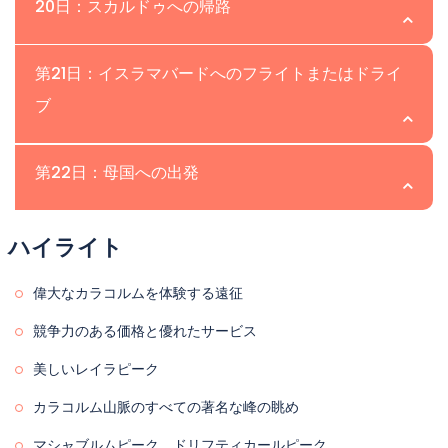
場所: Hushe | 高度: 3,048 m
20日：スカルドゥへの帰路
私たちはゴンドゴロ氷河を1時間歩き、ダルチャンパに向か
食、夕食が含まれています。
います。このトレッキングの区間ではマシャブルムを見る
このLaila Peak遠征の日に、私たちは文明に戻ります。
場所：Skardu | 高度：2,230m
ことができます。ダルチャンパでの昼食の後、ゴンドゴロ
第21日：イスラマバードへのフライトまたはドライ
Hushe Valleyへのトレッキングを再開します。Ghanche
の牧草地を通ってサイチョキャンプに向けてトレッキング
ブ
Districtの最後の村はそのホスピタリティで知られていま
今日は私たちのジープがスカルドゥ市に戻ります。スカル
を再開し、夜はシアチョでキャンプをします。シアチョは
す。Hushe Villageに到達するまでに最大5時間かかりま
ドゥでは、洗浄、ショッピング、観光の時間です。そし
比較的天候が良いため、そこで洗濯やシャワーを浴びるこ
す。私たちはHusheに一泊するか、同じ日にSkarduに移
場所：Islamabad | 高度：540m
第22日：母国への出発
て、レイラピークの遠征は終了します。 • 宿泊: ツインシ
とができます。今日は5〜6時間のトレッキングになりま
動することができます。トレッキング時間は4〜6時間で
ェアのホテルの部屋。 • 食事: 朝食、昼食、夕食が含まれ
す。トレッキング時間は6〜8時間・宿泊：ツインシェアの
このLailaピーク遠征の日に、私たちはIslamabadに出発
す。• 宿泊：ツインシェアのテント。• 食事：朝食、昼食、
ています。
場所: | 高度:
テント・食事：朝食、昼食、夕食が含まれます。
ハイライト
します。フライトが運航される場合、同じ日にIslamabad
夕食が含まれています。
に到着します。フライトがキャンセルされた場合、ハイウ
クライマーにさようならを言う時が来ました。
偉大なカラコルムを体験する遠征
ェイで移動し、SkarduからIslamabadまで約20〜22時間
競争力のある価格と優れたサービス
かかります。 • 宿泊：ツインシェアのホテルルーム。 • 食
事：朝食、昼食、夕食が含まれています。
美しいレイラピーク
カラコルム山脈のすべての著名な峰の眺め
マシャブルムピーク、ドリフティカールピーク