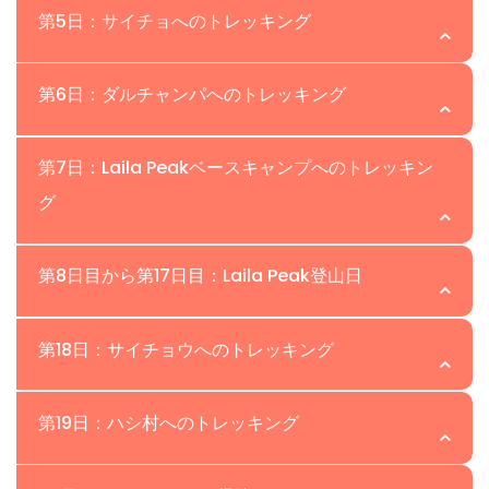
スカルドゥはインダス川沿いの山岳町で、山々に囲まれて
場所: Hushe | 高度: 3,048 m
では、HimalayaとKarakoram山の壮大な景色を楽しむこ
第5日：サイチョへのトレッキング
います。朝食後、スカルドゥバザールから数百メートルの
とができ、Nanga Parbatが他の山々の中でそびえ立つの
距離にあるカールポチョと古い城への適応ハイキングに出
ハシェ渓谷は、山岳活動の中心地であり、ピークとクライ
を見ることができるでしょう。Skarduに到着すると、ス
場所:Saicho | 高度:3,350m
かけます。この要塞からはインダス川、スカルドゥ、そし
第6日：ダルチャンパへのトレッキング
マーが豊富に存在します。私たちは、クルーと供給品を持
タッフの一人がSkardu空港でお待ちしており、クライア
てその周辺の息をのむような景色が広がっています。午後
ってハシェ村まで車で移動します。スカルドゥからは5〜7
ントを提携ホテルに案内します。早めに到着した場合、休
これはLailaピークのベースキャンプへのトレッキングの初
には、クライミングギアをチェックしたり、何かを購入す
場所：Dalchangpa | 高度：4,120 m
時間のジープドライブです。スカルドゥから2時間半のド
第7日：Laila Peakベースキャンプへのトレッキン
息を取る時間が十分にあり、地元のバザールやSkardu市
日です。私たちは早朝にHusheバレーを出発し、Siacho
る必要がある場合は、バザールでショッピングや観光を楽
ライブの後、渓谷の首都であるカプルに到着します。私た
グ
の郊外を訪れることができます。 • 宿泊: ツインシェアの
キャンプに向かってトレッキングします。Siachoは
しむことができます。全ての活動中、私たちのガイドがサ
ライラピーク遠征の2日目のトレッキングです。私たちは
ちはガンチェ渓谷を通り、山に進むにつれて渓谷が狭くな
ホテルルーム。 • 食事: 朝食、昼食、夕食が含まれていま
Hushe村の牧草地で、牛の群れとその世話をする人々を見
ポートします。また、スカルドゥのオフィススタッフが書
早朝にサイチョキャンプを出発し、この日は地形がやや急
ります。狭い道を進むと、シャイョク川に沿ってハシェに
す。
つけることができます。Siachoは美しいキャンプ地で、
場所：Laila Peak Base Camp | 高度：4,535
第8日目から第17日目：Laila Peak登山日
類手続きを行い、通常は1日で完了しますが、残念ながら多
勾配です。マシャブルムピークの前にあるダルチャンパで
向かいます。私たちのポーターはハシェ村から合流しま
川のそばにキャンプを設営します。Siachoキャンプから
くの場合は1日以上かかります。 • 宿泊: ツインシェアベー
一晩キャンプします。トレッキング時間は4〜6時間で
す。これはレイラピーク遠征の前の最後の村です。私たち
これはLaila peak遠征中の最も厳しいトレッキング日で
はDrifitkharピークを見ることができます。トレッキング
スのホテルルーム。 • 食事: 朝食、昼食、夕食が含まれて
す。• 宿泊：ツインシェアのテント。• 食事：朝食、昼食、
場所：Laila Peak Base Camp | 高度：6,096
第18日：サイチョウへのトレッキング
はホテルまたはロッジに宿泊し、参加者には温かいお茶と
す。この日はGondogoro Glacierを登り、次の5-6時間を
時間は4-5時間です。• 宿泊：ツインシェアのテント。• 食
います。
夕食が含まれています。
クッキー、スナックが提供されます。夕食を取り、ロッジ
氷河の上でトレッキングし、Laila base campに到達しま
事：朝食、昼食、夕食が含まれています。
高所順応とクロンゴドゴロピーク登山は、高所順応に最適
で一晩過ごします。 • 宿泊：ホテル/テント（ツインシェ
場所:Saicho | 高度:3,350m
す。私たちはLaila peak base camp（4600m）で数日
第19日：ハシ村へのトレッキング
なオプションです。 • 宿泊：ツインシェアのテント。 • 食
アベース） • 食事：朝食、昼食、夕食が含まれます
間キャンプをします。トレッキング時間は4-6時間で
事：朝食、昼食、夕食が含まれています。
今日はサイチョキャンプへのトレッキングを再開します。
す。・宿泊：ツインシェアのテント。・食事：朝食、昼