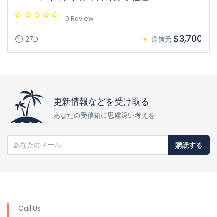
0 Review
$3,700
27D
送信元
更新情報などを受け取る
あなたの受信箱に思慮深い考えを
購読する
Call Us