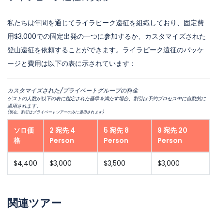
私たちは年間を通じてライラピーク遠征を組織しており、固定費
用$3,000での固定出発の一つに参加するか、カスタマイズされた
登山遠征を依頼することができます。ライラピーク遠征のパッケ
ージと費用は以下の表に示されています：
カスタマイズされた/プライベートグループの料金
ゲストの人数が以下の表に指定された基準を満たす場合、割引は予約プロセス中に自動的に
適用されます。
(現在、割引はプライベートツアーのみに適用されます)
ソロ価
2 宛先 4
5 宛先 8
9 宛先 20
格
Person
Person
Person
$4,400
$3,000
$3,500
$3,000
関連ツアー