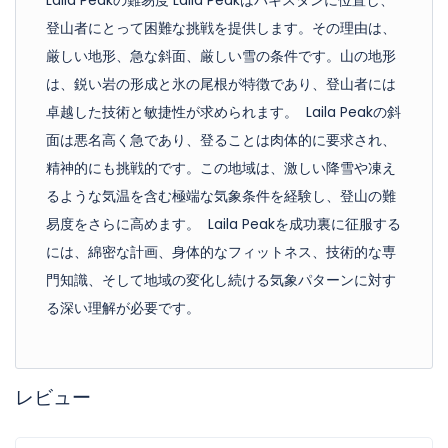
Laila Peakの難易度 Laila Peakはパキスタンに位置し、
登山者にとって困難な挑戦を提供します。その理由は、
厳しい地形、急な斜面、厳しい雪の条件です。山の地形
は、鋭い岩の形成と氷の尾根が特徴であり、登山者には
卓越した技術と敏捷性が求められます。 Laila Peakの斜
面は悪名高く急であり、登ることは肉体的に要求され、
精神的にも挑戦的です。この地域は、激しい降雪や凍え
るような気温を含む極端な気象条件を経験し、登山の難
易度をさらに高めます。 Laila Peakを成功裏に征服する
には、綿密な計画、身体的なフィットネス、技術的な専
門知識、そして地域の変化し続ける気象パターンに対す
る深い理解が必要です。
レビュー