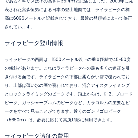
であるイギリスはその高さを6614mと記述しました。2003年に発
表された宮森恒男による日本の登山地図では、ライラピークの標
高は6096メートルと記載されており、最近の登頂者によって修正
されています。
ライラピーク登山情報
ライラピークの西面は、1500メートル以上の垂直距離で45-50度
の傾斜があります。これはライラピークへの最も多くの遠征を引
き付ける面です。ライラピークの下部は柔らかい雪で覆われてお
り、上部は薄い氷の層で覆われており、混合アイスクライミング
とロッククライミングのピークです。頂上からは、K-2、ブロード
ピーク、ガッシャーブルムのピークなど、カラコルムの主要なピ
ークをすべて見ることができます。近くのゴンドゴロピーク
（5650m）は、必要に応じて高所順応に利用できます。
ライラピーク遠征の費用