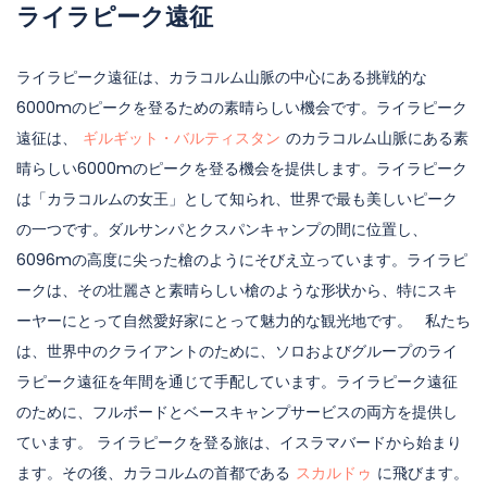
ライラピーク遠征
ライラピーク遠征は、カラコルム山脈の中心にある挑戦的な
6000mのピークを登るための素晴らしい機会です。ライラピーク
遠征は、
ギルギット・バルティスタン
のカラコルム山脈にある素
晴らしい6000mのピークを登る機会を提供します。ライラピーク
は「カラコルムの女王」として知られ、世界で最も美しいピーク
の一つです。ダルサンパとクスパンキャンプの間に位置し、
6096mの高度に尖った槍のようにそびえ立っています。ライラピ
ークは、その壮麗さと素晴らしい槍のような形状から、特にスキ
ーヤーにとって自然愛好家にとって魅力的な観光地です。
私たち
は、世界中のクライアントのために、ソロおよびグループのライ
ラピーク遠征を年間を通じて手配しています。ライラピーク遠征
のために、フルボードとベースキャンプサービスの両方を提供し
ています。
ライラピークを登る旅は、イスラマバードから始まり
ます。その後、カラコルムの首都である
スカルドゥ
に飛びます。