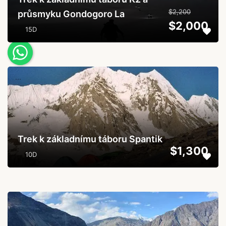
$2,200
průsmyku Gondogoro La
$2,000
15D
...
Trek k základnímu táboru Spantik
$1,300
10D
...