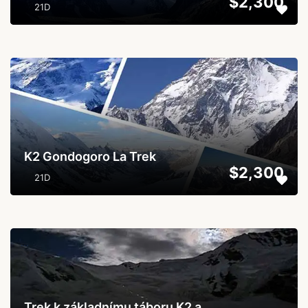
$2,300
21D
...
K2 Gondogoro La Trek
$2,300
21D
...
Trek k základnímu táboru K2 a