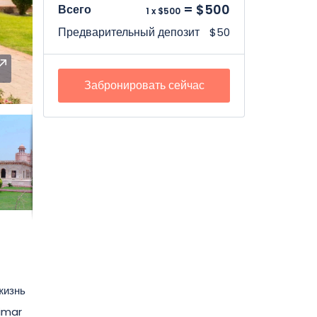
= $500
Всего
1 x $500
Предварительный депозит
$50
Забронировать сейчас
жизнь
limar