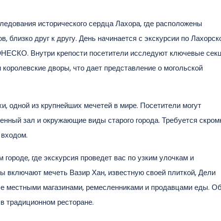
следования исторического сердца Лахора, где расположены
 близко друг к другу. День начинается с экскурсии по Лахорск
ЮНЕСКО. Внутри крепости посетители исследуют ключевые секц
 королевские дворы, что дает представление о могольской
и, одной из крупнейших мечетей в мире. Посетители могут
енный зал и окружающие виды старого города. Требуется скром
 входом.
городе, где экскурсия проведет вас по узким улочкам и
 включают мечеть Вазир Хан, известную своей плиткой, Дели
ые местными магазинами, ремесленниками и продавцами еды. О
 в традиционном ресторане.