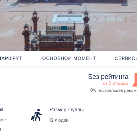
МАРШРУТ
ОСНОВНОЙ МОМЕНТ
СЕРВИС
Без рейтинга
от 0 отзывов
0% постояльцев реко
ра
Размер группы
кие
12 людей
и