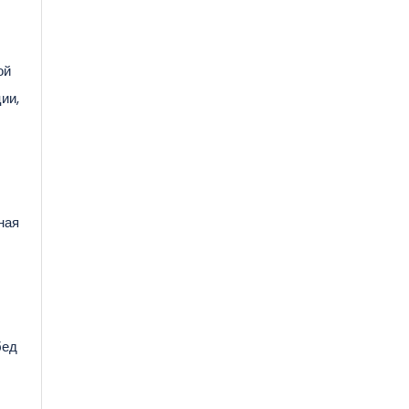
ой
ии,
ная
бед