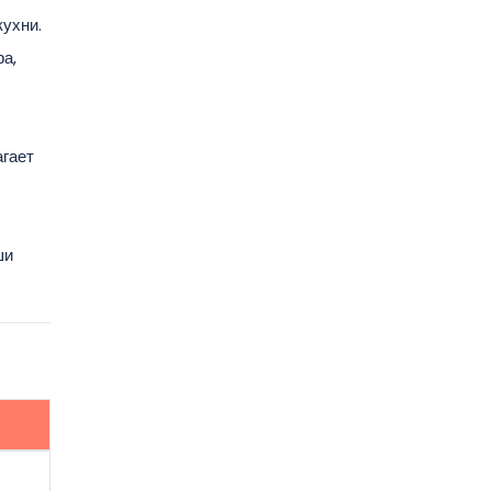
ухни.
а,
агает
ши