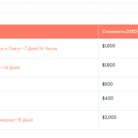
Стоимость(USD
$1,600
ру и Свату—7 Дней 14 Часов
$1,800
е—14 Дней
$500
$400
$2,000
акоруму—15 Дней