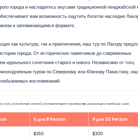
ого города и насладитесь вкусами традиционной пенджабской к
беспечивают вам возможность ощутить богатое наследие Лахор
овном и запоминающемся формате.
их как культуру, так и приключения, наш тур по Лахору предл
стории города. От исторических памятников до современных
м идеального сочетания старого и нового. Независимо от того,
с многодневным туром по Северному или Южному Пакистану, на
незабываемых воспоминаний.
я, если количество гостей соответствует критериям, указанным в таблице ниже.
son
5 для 8 Person
9 для 20 Person
$350
$300