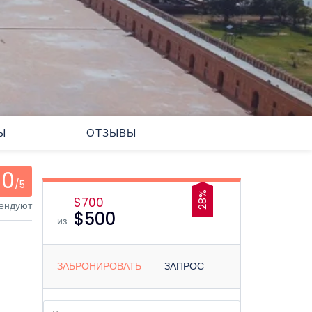
Ы
ОТЗЫВЫ
0
/5
28%
$700
мендуют
$500
из
ЗАБРОНИРОВАТЬ
ЗАПРОС