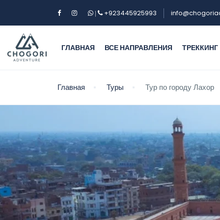
+923445925993
info@chogoria
|
ГЛАВНАЯ
ВСЕ НАПРАВЛЕНИЯ
ТРЕККИНГ
Главная
Туры
Тур по городу Лахор