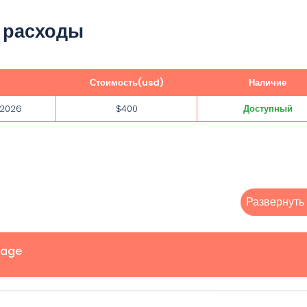
 расходы
Стоимость(usd)
Наличие
 2026
$400
Доступный
Развернуть
tage