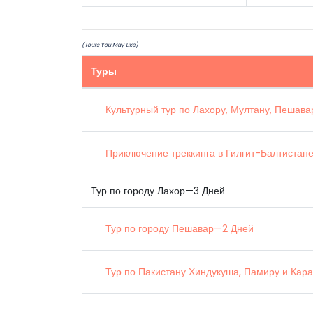
(Tours You May Like)
Туры
Культурный тур по Лахору, Мултану, Пешава
Приключение треккинга в Гилгит-Балтистан
Тур по городу Лахор—3 Дней
Тур по городу Пешавар—2 Дней
Тур по Пакистану Хиндукуша, Памиру и Кар