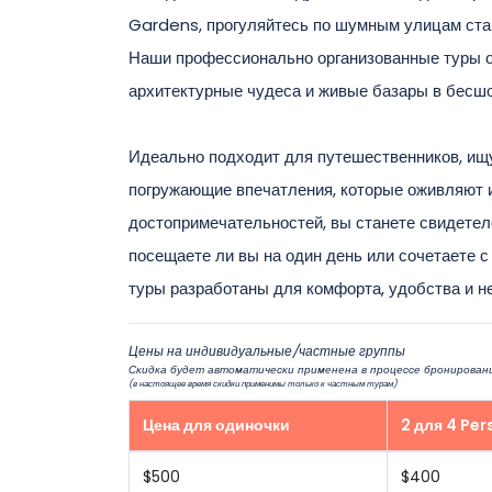
Gardens, прогуляйтесь по шумным улицам стар
Наши профессионально организованные туры о
архитектурные чудеса и живые базары в бесш
Идеально подходит для путешественников, ищущ
погружающие впечатления, которые оживляют и
достопримечательностей, вы станете свидетеле
посещаете ли вы на один день или сочетаете 
туры разработаны для комфорта, удобства и 
Цены на индивидуальные/частные группы
Скидка будет автоматически применена в процессе бронировани
(в настоящее время скидки применимы только к частным турам)
Цена для одиночки
2 для 4 Per
$500
$400