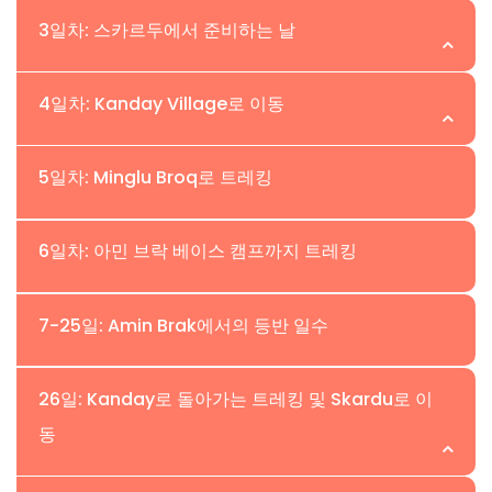
위치:Skardu | 고도:
3일차: 스카르두에서 준비하는 날
아민 브락 탐험의 둘째 날, 우리는 아침에 Skardu로 비행할
위치:Skardu | 고도:
4일차: Kanday Village로 이동
것입니다. Skardu는 카라코람 산맥의 탐험과 트레킹의 물류
중심지입니다. 이슬라마바드에서 Skardu까지의 비행은 히
스카르두는 인더스 강을 따라 위치한 산악 마을로, 산들에
위치: Kanday | 고도:
말라야와 카라코람 산의 장관을 제공하며, 우리는 다른 봉우
5일차: Minglu Broq로 트레킹
둘러싸여 있습니다. 아침 식사 후, 우리는 아민 브락 원정에
리들 사이에서 Nanga Parbat이 우뚝 솟아 있는 모습을 볼
필요한 장비를 점검하고, 부족한 것이 있으면 구매하거나 대
아침 일찍, 우리는 Kanday 마을로 출발할 것입니다.
수 있을 것입니다. Skardu에 도착하면, 저희 직원 중 한 명
위치: Nangma Valley | 고도:
여할 것입니다. 장비 점검이 끝나면, 스카르두 바자르에서
6일차: 아민 브락 베이스 캠프까지 트레킹
Kanday는 Amin Brak 원정으로 가는 길의 마지막 마을입
이 Skardu 공항에서 기다리고 있으며, 손님들을 파트너 호
몇 백 미터 떨어진 카르포초와 오래된 성으로 적응 하이킹을
니다. 우리는 Khaplu 계곡을 지나 Kanday 마을에 도착하기
텔로 안내할 것입니다. 이른 도착 시, 우리는 충분한 시간을
떠날 것입니다. 이 요새에서는 인더스 강, 스카르두 및 주변
위치: Nangma Valley | 고도:
위해 차량을 운전할 것입니다. Skardu에서 Kanday까지는
7-25일: Amin Brak에서의 등반 일수
가지고 휴식을 취하고 지역 바자르와 Skardu 시 외곽을 방
지역의 숨막히는 경치를 감상할 수 있습니다.
5-7시간의 지프 드라이브가 소요됩니다. Khaplu에서 점심
문할 수 있습니다.
을 먹은 후, 우리는 Kanday로의 여정을 계속할 것이며, 그
숙소: 트윈 공유 기준의 호텔 객실.
위치: Nangma Valley | 고도:
26일: Kanday로 돌아가는 트레킹 및 Skardu로 이
숙소: 트윈 공유 기준의 호텔 객실.
곳에서 우리의 포터, 등반 보조원 및 주방 팀이 Amin Brak
식사: 아침, 점심, 저녁 포함.
동
식사: 아침, 점심, 저녁 포함.
원정을 위해 합류할 것입니다. 우리 직원들은 텐트를 설치하
고 참가자들에게 따뜻한 차와 쿠키, 간식을 제공할 것입니