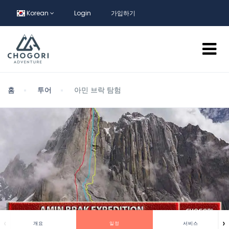
Korean
Login
가입하기
홈
투어
아민 브락 탐험
‹
›
개요
일정
서비스