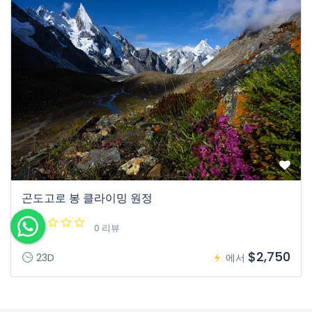
곤도고로 봉 클라이밍 원정
0 리뷰
$2,750
23D
에서