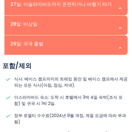
위치:Skardu | 고도:
27일: 이슬라마바드까지 운전하거나 비행기 타기
다. 우리는 우리의 식사 텐트에서 저녁을 먹고 완벽하게 서
비스된 캠프장에서 하룻밤을 보낼 것입니다.
아름다운 Khaplu 계곡을 지나 Skardu로 돌아갑니다.
위치:Islamabad | 고도:
28일: 비상일
숙소: 2인 1실 텐트.
숙소: 2인 1실 호텔 객실.
식사: 아침, 점심, 저녁 포함.
PIA를 통해 이슬라마바드로 비행하거나 비행 취소 시 칠라
식사: 아침, 점심, 저녁 포함.
위치:Islamabad | 고도:
29일: 귀국 출발
스로 운전하세요.
이스라마바드에서 휴식일 또는 비행 취소 시 칠라스에서 이
숙소: 2인 1실 호텔 객실.
위치:Islamabad | 고도:
포함/제외
스라마바드로 이동.
식사: 아침, 점심, 저녁 포함.
오늘 참가자들은 Amin Brak Expedition을 마치고 각자의
식사: 베이스 캠프까지의 트레킹 동안 및 베이스 캠프에서 제공
숙소: 트윈 공유 기준 호텔 객실.
되는 모든 식사(아침, 점심, 저녁).
나라로 떠납니다.
식사: 아침, 점심, 저녁 포함.
이스라마바드 숙소: 도착 시 호텔에서 3박 4일 숙박(조식 포
숙소: 트윈 공유 기준의 호텔 객실.
함) 및 귀국 시 1박 2일.
식사: 아침, 점심, 저녁 포함.
정부 로열티 수수료(2024년 9월 개정, 계절 요금에 따라 부과
됨)