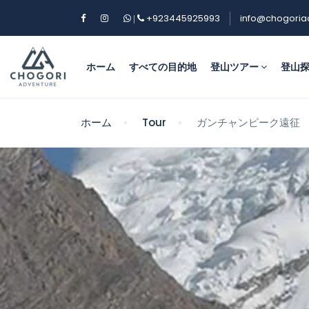
+923445925993
info@chogoria
|
ホーム
すべての目的地
登山ツアー
登山
ホーム
Tour
ガンチャンピーク遠征