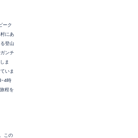
ピーク
コ村にあ
める登山
でガンチ
味しま
していま
-4時
の旅程を
。この