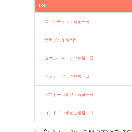
Tour
スパンティック遠征—日
光陽ゾム探検—日
コサル・ギャング遠征—日
アミン・ブラク探検—日
パストーレ峰登山遠征—日
ゴンドゴロ峰登山遠征—日
私たちはピークベースキャンプからすべての