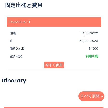
固定出発と費用
開
始
1 April 2026
終
了
6 April 2026
価
$ 1000
格
(usd)
利用可能
空
今すぐ参加
き
状
況
Itinerary
すべて展開