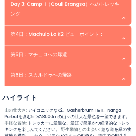
Location:Khadi Broq | Altitude:3,200m
Day 3: Camp II（Qouli Brangsa）へのトレッキ
ング
フェリックスゲストハウスからゆったりとした朝食の後、
トレッキングを開始します。マチュロの町を通る3〜4時間
場所:Qouli Brangsa | 高度:4.150m
第4日：Machulo La K2 ビューポイント：
の歩行は、3200mに位置するキャンプIのカディブロクに
到達します。道はやや急ですが、魅力的な景色を提供しま
簡単でありながら少し急なトレッキングをキャンプII、
す。
場所:Machulo La | 高度:5,200m
第5日：マチュロへの帰還
Qouli Brangsaに出発しましょう。道は徐々に上昇し、地
元の住民や彼らの牛と出会い、バターやチーズを作る様子
キャンプIII、K2展望台への挑戦的な登りを開始し、高度
場所:Machulo | 高度:2,700m
を観察できます。地元の人々と交流し、彼らの日常活動を
第6日：スカルドゥへの帰路
5200mに達します。急勾配でありながら報われるハイキ
観察するユニークな体験を楽しんでください。キャンプII
ングは、緑の牧草地を横断し、野生動物や地元の家畜（ヤ
K2ビューポイントからマチュロへ降りる、6時間の旅。ホ
は標高4150mに位置しています。
場所:Skardu | 高度:2.230m
ク、ゾモ）、さまざまな鳥を見ることができます。歩くた
ハイライト
テルで温かいシャワーとWi-Fi接続で友人や家族と再接続
びに、Karakorumの山々、K2、Gasherbrumの山脈、
してリフレッシュしましょう。
マチュロからスカルドゥへのドライブ、途中でカプル要塞
山の壮大さ:
アイコニックなK2、Gasherbrum I & II、Nanga
Broad Peak、Mashabru、Nanagma Valley、Amin
Parbatを含む5つの8000mの山々の壮大な景色を一望できます。
を訪れます。スカルドゥの上カチュラ湖を探索した後、ホ
Braqなどの魅惑的な景色が広がります。キャンプIIIでは、
手軽な冒険:
トレッカーに最適な、最短で簡単かつ経済的なトレッ
テルで一晩過ごします。ギルギット・バルティスタンの文
Siachen Glacier、Chorbat Valley、Nanga Parbat、
キングを楽しんでください。
野生動物との出会い:
急な道を緑の牧
化的および風光明媚な魅力に浸り、ハルフォチョ要塞や地
草地を横断し、ヤク、ゾモなどの地元の動物や、道中での野生生