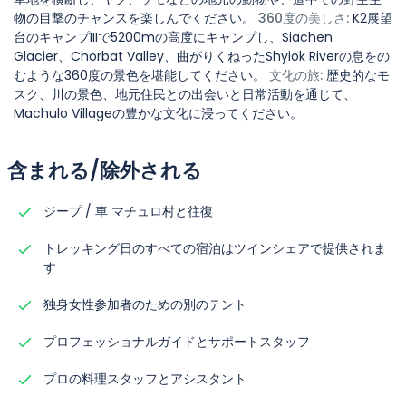
Shyiok Riverの360度のパノラマビューを提供します。写
物の目撃のチャンスを楽しんでください。
360度の美しさ:
K2展望
域の美しい風景などのハイライトを楽しんでください。
真やビデオ撮影を通じて素晴らしい瞬間を捉え、澄んだ夜
台のキャンプIIIで5200mの高度にキャンプし、Siachen
空の下でキャンプし、春の水の静かな美しさを体験してく
Glacier、Chorbat Valley、曲がりくねったShyiok Riverの息をの
むような360度の景色を堪能してください。
文化の旅:
歴史的なモ
ださい。
スク、川の景色、地元住民との出会いと日常活動を通じて、
Machulo Villageの豊かな文化に浸ってください。
含まれる/除外される
ジープ / 車 マチュロ村と往復
トレッキング日のすべての宿泊はツインシェアで提供されま
す
独身女性参加者のための別のテント
プロフェッショナルガイドとサポートスタッフ
プロの料理スタッフとアシスタント