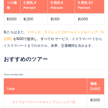
ソロ価
2 宛先 4
5 宛先 8
9 宛先 20
格
Person
Person
Person
$1,500
$1,200
$1,100
$1,000
私たちはまた、
マチュロ・ラトレック (オールインクルーシブ - 6
日間)
を1500で提供し、すべての
サービス：イスラマバードから
イスラマバードまでのホテル、食事、交通機関を含みます。
おすすめのツアー
(Tours You May Like)
価格
Tour
(USD)
$1,500
ライラピークベースキャンプトレック—日