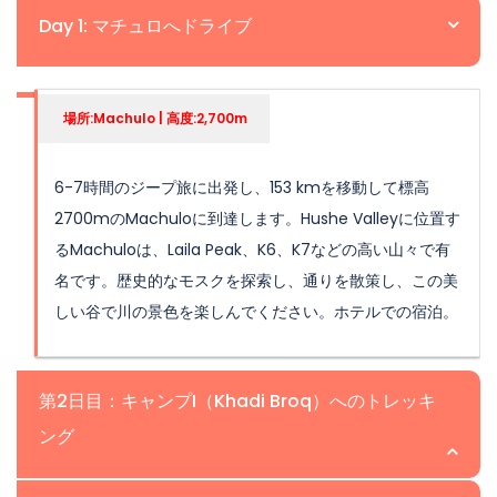
Day 1: マチュロへドライブ
場所:Machulo | 高度:2,700m
6-7時間のジープ旅に出発し、153 kmを移動して標高
2700mのMachuloに到達します。Hushe Valleyに位置す
るMachuloは、Laila Peak、K6、K7などの高い山々で有
名です。歴史的なモスクを探索し、通りを散策し、この美
しい谷で川の景色を楽しんでください。ホテルでの宿泊。
第2日目：キャンプI（Khadi Broq）へのトレッキ
ング