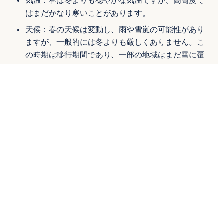
気温：春は冬よりも穏やかな気温ですが、高高度で
はまだかなり寒いことがあります。
天候：春の天候は変動し、雨や雪嵐の可能性があり
ますが、一般的には冬よりも厳しくありません。こ
の時期は移行期間であり、一部の地域はまだ雪に覆
われています。
課題：春のトレッキングは少し予測が難しく、雪に
覆われた道をナビゲートするのが難しいことがあり
ます。
4. トレッキングの準備
身体的準備
心肺機能と筋力トレーニング：心肺機能と脚の筋力
は、長く要求の厳しいトレッキングの日々を乗り切