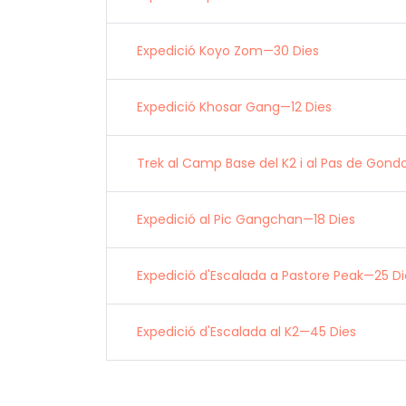
Expedició Koyo Zom—30 Dies
Expedició Khosar Gang—12 Dies
Trek al Camp Base del K2 i al Pas de Gond
Expedició al Pic Gangchan—18 Dies
Expedició d'Escalada a Pastore Peak—25 Di
Expedició d'Escalada al K2—45 Dies