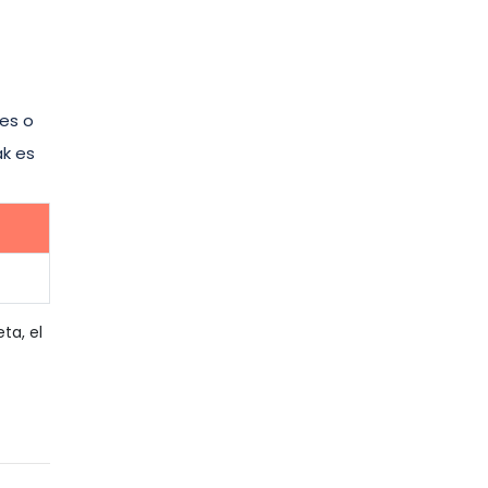
xes o
ak es
ta, el
a