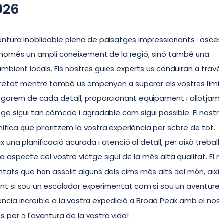
026
entura inoblidable plena de paisatges impressionants i asce
 només un ampli coneixement de la regió, sinó també una
ambient locals. Els nostres guies experts us conduiran a trav
uretat mentre també us empenyen a superar els vostres lími
egarem de cada detall, proporcionant equipament i allotja
atge sigui tan còmode i agradable com sigui possible. El nost
gnifica que prioritzem la vostra experiència per sobre de tot.
una planificació acurada i atenció al detall, per això treba
specte del vostre viatge sigui de la més alta qualitat. El 
ats que han assolit alguns dels cims més alts del món, aix
t si sou un escalador experimentat com si sou un aventure
ncia increïble a la vostra expedició a Broad Peak amb el no
s per a l'aventura de la vostra vida!