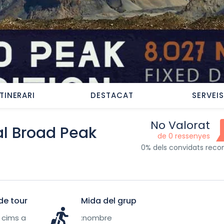
ITINERARI
DESTACAT
SERVEIS
No Valorat
al Broad Peak
de 0 ressenyes
0% dels convidats rec
de tour
Mida del grup
cims a
:nombre