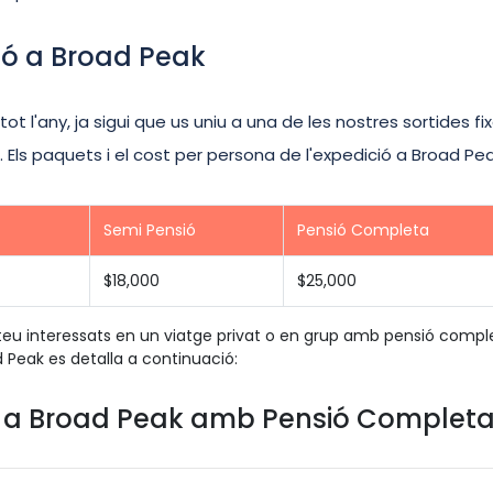
ció a Broad Peak
t l'any, ja sigui que us uniu a una de les nostres sortides fi
ls paquets i el cost per persona de l'expedició a Broad Pe
Semi Pensió
Pensió Completa
$18,000
$25,000
 esteu interessats en un viatge privat o en grup amb pensió comple
 Peak es detalla a continuació:
da a Broad Peak amb Pensió Complet