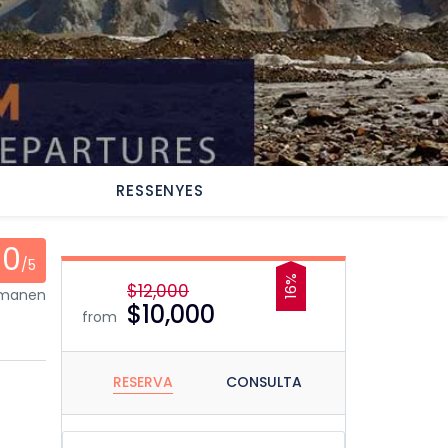
RESSENYES
0
/5
16%
$12,000
omanen
$10,000
from
RESERVA
CONSULTA