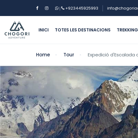
+923445925993
info@chogoria
|
INICI
TOTES LES DESTINACIONS
TREKKIN
Home
Tour
Expedició d'Escalada 