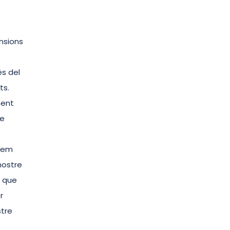
nsions
és del
ts.
ment
re
llem
nostre
í que
r
stre