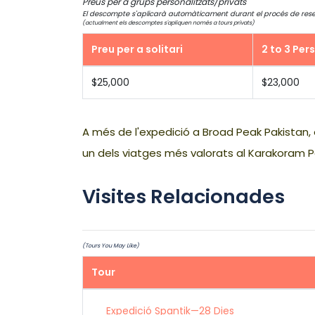
Preus per a grups personalitzats/privats
El descompte s'aplicarà automàticament durant el procés de reserva
(actualment els descomptes s'apliquen només a tours privats)
Preu per a solitari
2 to 3 Per
$25,000
$23,000
A més de l'expedició a Broad Peak Pakistan, 
un dels viatges més valorats al Karakoram P
Visites Relacionades
(Tours You May Like)
Tour
Expedició Spantik—28 Dies