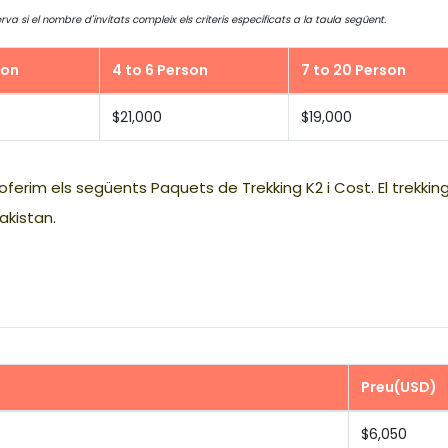
 si el nombre d'invitats compleix els criteris especificats a la taula següent.
son
4 to 6 Person
7 to 20 Person
$21,000
$19,000
oferim els següents Paquets de Trekking K2 i Cost. El trekkin
akistan.
Preu(USD)
$6,050