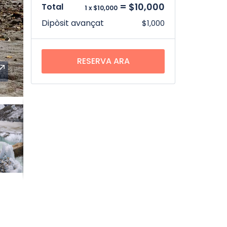
= $10,000
Total
1 x $10,000
Dipòsit avançat
$1,000
RESERVA ARA