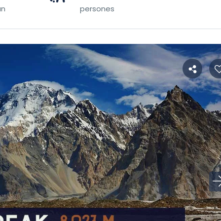
an
persones