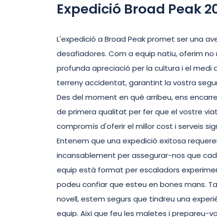
Expedició Broad Peak 2
L'expedició a Broad Peak promet ser una av
desafiadores. Com a equip natiu, oferim no
profunda apreciació per la cultura i el medi 
terreny accidentat, garantint la vostra seg
Des del moment en què arribeu, ens encarr
de primera qualitat per fer que el vostre vi
compromís d'oferir el millor cost i serveis si
Entenem que una expedició exitosa requereix 
incansablement per assegurar-nos que cada a
equip està format per escaladors experiment
podeu confiar que esteu en bones mans. Tan
novell, estem segurs que tindreu una experiè
equip. Així que feu les maletes i prepareu-vo