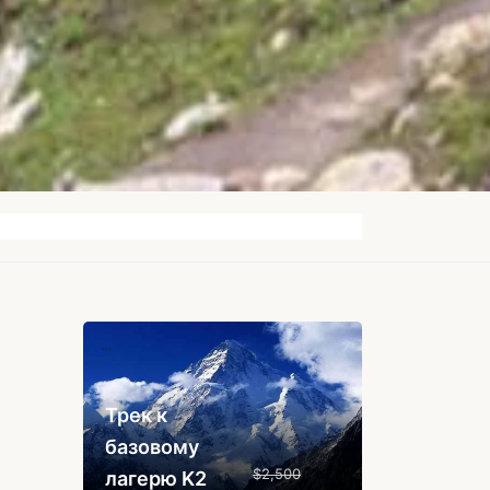
...
Трек к
базовому
$2,500
лагерю K2