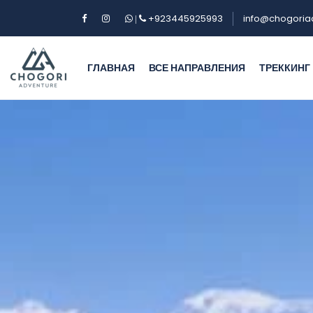
+923445925993
info@chogoria
|
ГЛАВНАЯ
ВСЕ НАПРАВЛЕНИЯ
ТРЕККИНГ