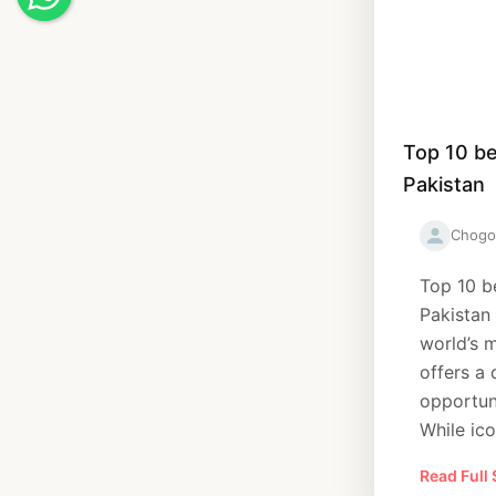
Top 10 be
Pakistan
Chogo
Top 10 be
Pakistan
world’s 
offers a 
opportuni
While icon
Read Full