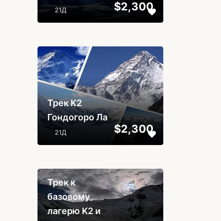
$2,300
21Д
...
Трек K2
Гондогоро Ла
$2,300
21Д
...
Трек к
базовому
лагерю K2 и