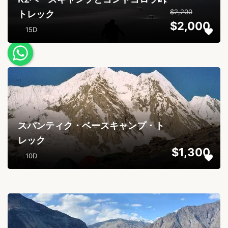
$2,200
トレック
$2,000
15D
...
スパンティク・ベースキャンプ・ト
レック
$1,300
10D
...