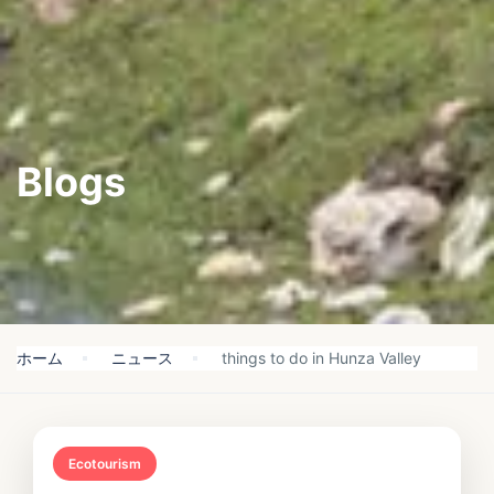
Blogs
ホーム
ニュース
things to do in Hunza Valley
Ecotourism