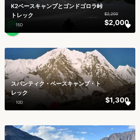
K2ベースキャンプとゴンドゴロラ峠
$2,200
トレック
$2,000
15D
...
スパンティク・ベースキャンプ・ト
レック
$1,300
10D
...